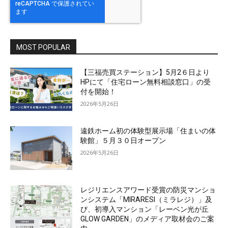
MOST POPULAR
【三福売買ステーション】5月2６日より
HPにて「住宅ローン無料相談窓口」の受
付を開始！
2026年5月26日
遠鉄ホーム初の体験型展示場「住まいの体
験館」５月３０日オープン
2026年5月26日
レジリエンスアワード受賞の防災マンショ
ンシステム「MIRARESI（ミラレジ）」及
び、初導入マンション「レーベン光が丘
GLOW GARDEN」のメディア取材会のご案