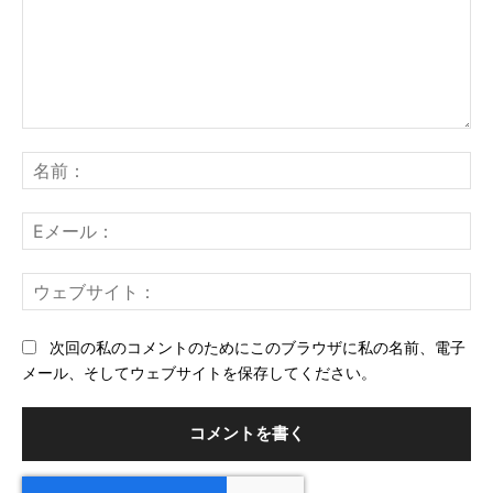
コ
メ
名
ン
前
ト：
E
メ
ー
ウ
ル
ェ
ブ
次回の私のコメントのためにこのブラウザに私の名前、電子
サ
メール、そしてウェブサイトを保存してください。
イ
ト