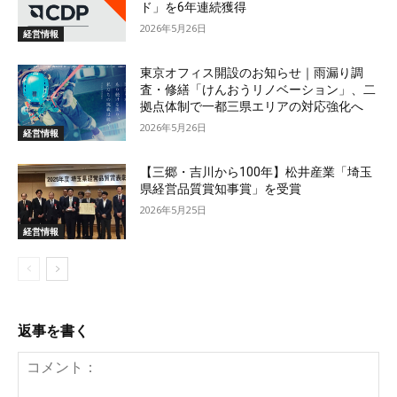
ド」を6年連続獲得
2026年5月26日
経営情報
東京オフィス開設のお知らせ｜雨漏り調
査・修繕「けんおうリノベーション」、二
拠点体制で一都三県エリアの対応強化へ
2026年5月26日
経営情報
【三郷・吉川から100年】松井産業「埼玉
県経営品質賞知事賞」を受賞
2026年5月25日
経営情報
返事を書く