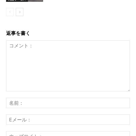
返事を書く
コ
メ
名
ン
前
ト：
E
メ
ー
ウ