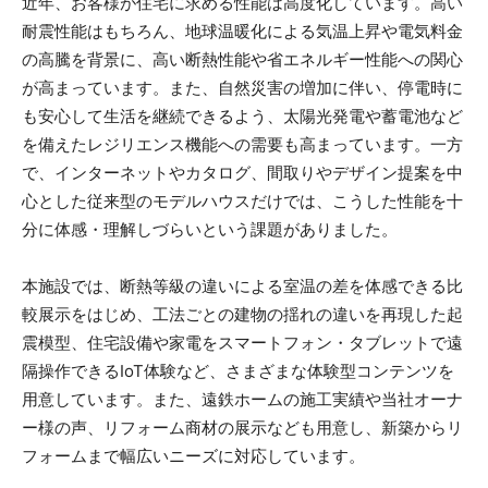
近年、お客様が住宅に求める性能は高度化しています。高い
耐震性能はもちろん、地球温暖化による気温上昇や電気料金
の高騰を背景に、高い断熱性能や省エネルギー性能への関心
が高まっています。また、自然災害の増加に伴い、停電時に
も安心して生活を継続できるよう、太陽光発電や蓄電池など
を備えたレジリエンス機能への需要も高まっています。一方
で、インターネットやカタログ、間取りやデザイン提案を中
心とした従来型のモデルハウスだけでは、こうした性能を十
分に体感・理解しづらいという課題がありました。
本施設では、断熱等級の違いによる室温の差を体感できる比
較展示をはじめ、工法ごとの建物の揺れの違いを再現した起
震模型、住宅設備や家電をスマートフォン・タブレットで遠
隔操作できるIoT体験など、さまざまな体験型コンテンツを
用意しています。また、遠鉄ホームの施工実績や当社オーナ
ー様の声、リフォーム商材の展示なども用意し、新築からリ
フォームまで幅広いニーズに対応しています。