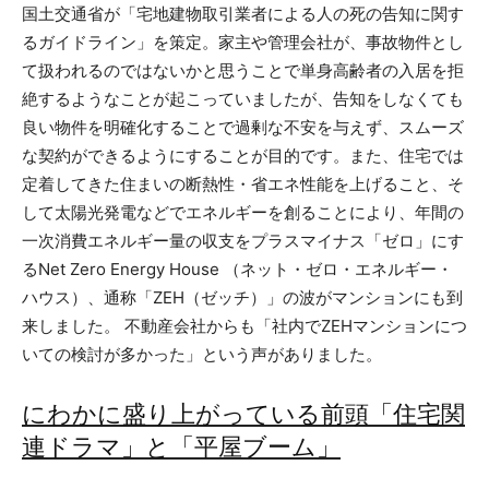
国土交通省が「宅地建物取引業者による人の死の告知に関す
るガイドライン」を策定。家主や管理会社が、事故物件とし
て扱われるのではないかと思うことで単身高齢者の入居を拒
絶するようなことが起こっていましたが、告知をしなくても
良い物件を明確化することで過剰な不安を与えず、スムーズ
な契約ができるようにすることが目的です。また、住宅では
定着してきた住まいの断熱性・省エネ性能を上げること、そ
して太陽光発電などでエネルギーを創ることにより、年間の
一次消費エネルギー量の収支をプラスマイナス「ゼロ」にす
るNet Zero Energy House （ネット・ゼロ・エネルギー・
ハウス）、通称「ZEH（ゼッチ）」の波がマンションにも到
来しました。 不動産会社からも「社内でZEHマンションにつ
いての検討が多かった」という声がありました。
にわかに盛り上がっている前頭「住宅関
連ドラマ」と「平屋ブーム」