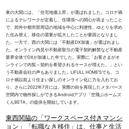
東の大関には、「住宅地価上昇」が選ばれました。コロナ禍
によるテレワークが定着し、住環境への関心が高まったこと
で、郊外や都市部周辺の地域を中心に利便性、ゆとりを求め
た住み替え、移住の需要が拡大したことが要因となりまし
た。一方で、西の大関には「不動産DX加速」が選ばれまし
た。オンライン内見や不動産取引の電子契約解禁など不動産
業界全体でDXが加速した年でした。実際に「お客さまがオ
ンラインで内覧～契約を希望されるケースが増えた。」とい
う不動産会社の声もありました。LIFULL HOME'Sでも、コ
ロナ禍以前より住まい探しのオンライン化に力を入れてお
り、さらに2022年7月には、実際の街を再現したメタバース
空間内で物件探しができるAndroidアプリ「空飛ぶホームズ
くんBETA」の提供を開始しています。
東西関脇の「ワークスペース付きマンシ
ョン」「転職なき移住」は、仕事と生活