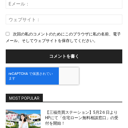
E
メ
ー
ウ
ル
ェ
ブ
次回の私のコメントのためにこのブラウザに私の名前、電子
サ
メール、そしてウェブサイトを保存してください。
イ
ト
MOST POPULAR
【三福売買ステーション】5月2６日より
HPにて「住宅ローン無料相談窓口」の受
付を開始！