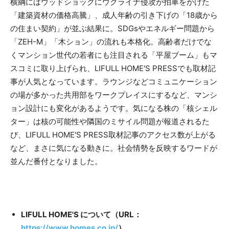
横綱にはウッドショックにウクライナ侵攻が拍車をかけた
「建築資材の価格高騰」、成人年齢の引き下げの「18歳から
の住まい契約」が並ぶ結果に。SDGsやエネルギー問題から
「ZEH-M」「木ション」の流れも本格化。高齢者だけでな
くマンション世代の若者にも注目される「平屋ブーム」もマ
スコミに取り上げられ、LIFULL HOME'S PRESSでも取材記
事が人気となっています。ラウンジなどコミュニケーション
の場が多かった共用部をワークプレイスにするなど、マンシ
ョン設計にも変化があるようです。気になる株の「核シェル
ター」は核の可能性や隣国のミサイル問題が報道されるた
び、LIFULL HOME'S PRESS取材記事のアクセス数が上がる
など、まさに気になる動きに。社会情勢を反映するワードが
並んだ番付となりました。
LIFULL HOME'S について（URL：
https://www.homes.co.jp/
）