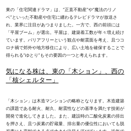
東の「住宅関連ドラマ」は、“正直不動産”や“魔法のリノ
ベ”といった不動産や住宅に纏わるテレビドラマが放送さ
れ、業界に注目があつまりました。一方で、西の前頭には
「平屋ブーム」が選出。平屋は、建築着工数が年々増え続け
ています。バリアフリーという観点や耐震面を考え、且つコ
ロナ禍で郊外や地方移住により、広い土地を確保することで
得られる“ゆとり”もその要因の一つと考えられます。
気になる株は、東の「木ション」、西の
「核シェルター」
「木ション」は木造マンションの略称となります。木造建築
の課題である耐火、耐久、耐震性などの基準を満たす技術が
開発で進化してきました。また、建設時の二酸化炭素の排出
を押さえ、且つ炭素の貯蔵量、排出量の優位性においても脱