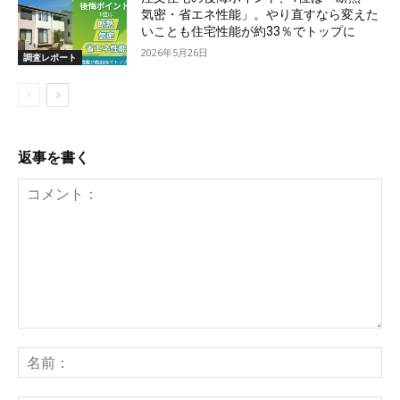
気密・省エネ性能」。やり直すなら変えた
いことも住宅性能が約33％でトップに
2026年5月26日
調査レポート
返事を書く
コ
メ
名
ン
前
ト：