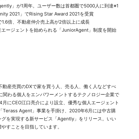
tly」が1周年。ユーザー数は首都圏で5000人に到達※1
ity 2021」でRising Star Award 2021を受賞
半年で1.6倍、不動産仲介売上高が2倍以上に成長
ージェントを始められる「JuniorAgent」制度を開始
Sは不動産売買のDXで家を買う⼈、売る⼈、働く⼈などすべ
に関わる個⼈をエンパワーメントするテクノロジー企業で
9年4⽉にCEO江⼝亮介により設⽴、優秀な個⼈エージェント
Terass Agent」事業を⼿掛け、2020年6⽉には中古購
を実現する新サービス「Agently」をリリース。いい
増やすことを⽬指しています。