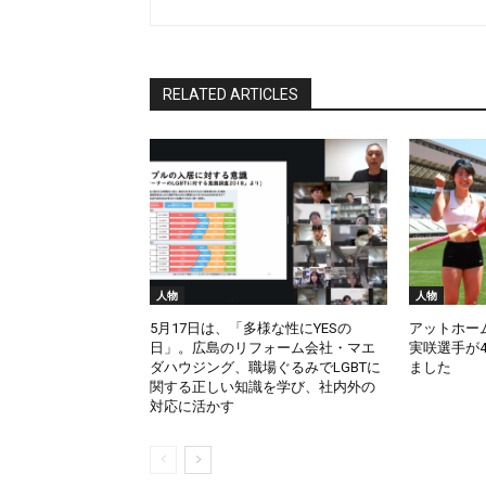
RELATED ARTICLES
人物
人物
5月17日は、「多様な性にYESの
アットホー
日」。広島のリフォーム会社・マエ
実咲選手が4
ダハウジング、職場ぐるみでLGBTに
ました
関する正しい知識を学び、社内外の
対応に活かす