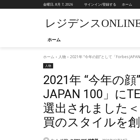
金曜日, 8月 7, 2026
サインイン/登録する
ホーム
レジデンスONLIN
ホーム
ホーム
人物
2021年 “今年の顔”として「Forbes 
人物
2021年 “今年の顔
JAPAN 100」に
選出されました＜
買のスタイルを創る