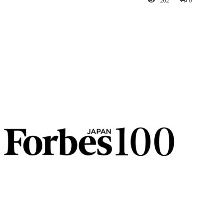
1202
0