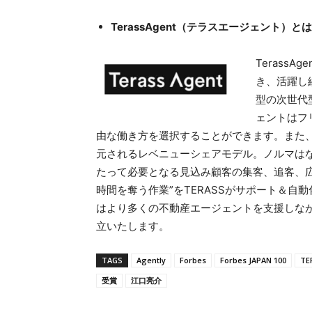
TerassAgent
（テラスエージェント）とは
​Teras
き、活躍し
型の次世代
ェントはフ
由な働き方を選択することができます。また、
元されるレベニューシェアモデル。ノルマは
たって必要となる見込み顧客の集客、追客、
時間を奪う作業”をTERASSがサポート＆
はより多くの不動産エージェントを支援しな
立いたします。
TAGS
Agently
Forbes
Forbes JAPAN 100
TE
受賞
江口亮介