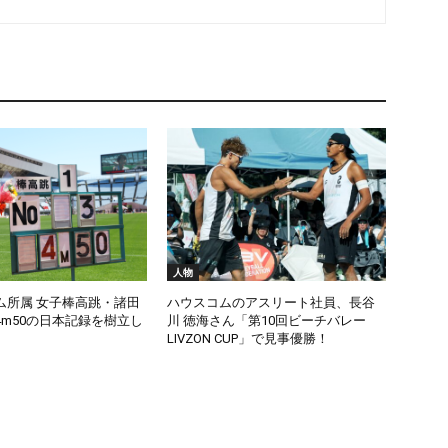
人物
ム所属 女子棒高跳・諸田
ハウスコムのアスリート社員、長谷
m50の日本記録を樹立し
川 徳海さん「第10回ビーチバレー
LIVZON CUP」で見事優勝！