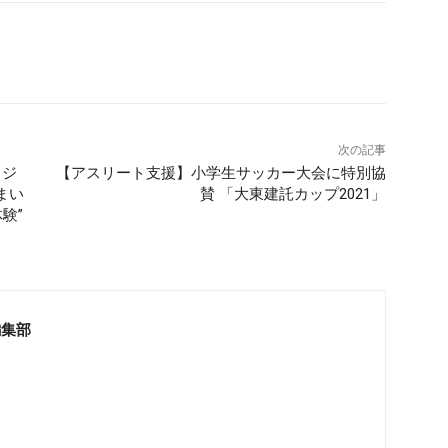
次の記事
ロジ
【アスリート支援】小学生サッカー大会に特別協
まい
賛 「大東建託カップ2021」
験”
編集部