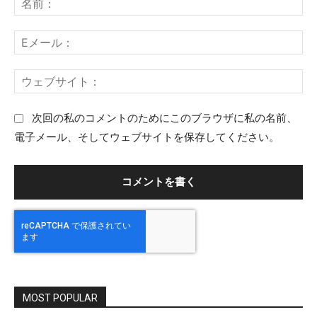
メ
前
ン
：
E
ト
メ
：
ー
ウ
ル
ェ
：
ブ
次回の私のコメントのためにこのブラウザに私の名前、
サ
電子メール、そしてウェブサイトを保存してください。
イ
ト
：
MOST POPULAR