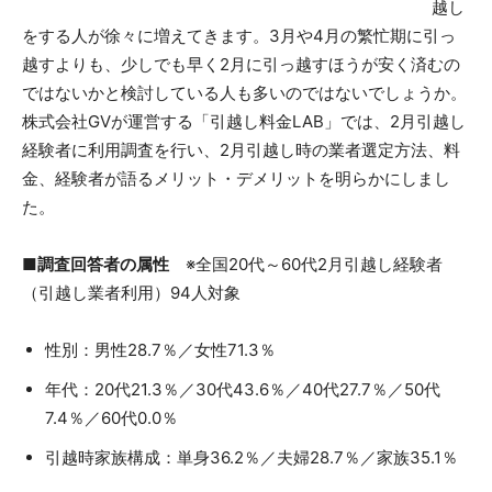
越し
をする人が徐々に増えてきます。3月や4月の繁忙期に引っ
越すよりも、少しでも早く2月に引っ越すほうが安く済むの
ではないかと検討している人も多いのではないでしょうか。
株式会社GVが運営する「引越し料金LAB」では、2月引越し
経験者に利用調査を行い、2月引越し時の業者選定方法、料
金、経験者が語るメリット・デメリットを明らかにしまし
た。
■調査回答者の属性
※全国20代～60代2月引越し経験者
（引越し業者利用）94人対象
性別：男性28.7％／女性71.3％
年代：20代21.3％／30代43.6％／40代27.7％／50代
7.4％／60代0.0％
引越時家族構成：単身36.2％／夫婦28.7％／家族35.1％