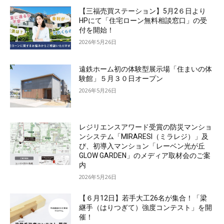
【三福売買ステーション】5月2６日より
HPにて「住宅ローン無料相談窓口」の受
付を開始！
2026年5月26日
遠鉄ホーム初の体験型展示場「住まいの体
験館」５月３０日オープン
2026年5月26日
レジリエンスアワード受賞の防災マンショ
ンシステム「MIRARESI（ミラレジ）」及
び、初導入マンション「レーベン光が丘
GLOW GARDEN」のメディア取材会のご案
内
2026年5月26日
【６月12日】若手大工26名が集合！「梁
継手（はりつぎて）強度コンテスト」を開
催！