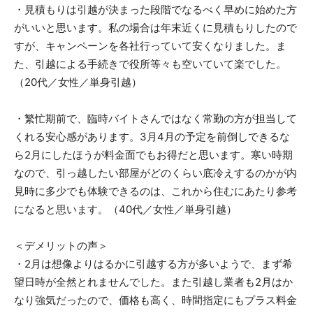
・見積もりは引越が決まった段階でなるべく早めに始めた方
がいいと思います。私の場合は年末近くに見積もりしたので
すが、キャンペーンを各社行っていて安くなりました。ま
た、引越による手続きで役所等々も空いていて楽でした。
（20代／女性／単身引越）
・繁忙期前で、臨時バイトさんではなく常勤の方が担当して
くれる安心感があります。3月4月の予定を前倒しできるな
ら2月にしたほうが料金面でもお得だと思います。寒い時期
なので、引っ越したい部屋がどのくらい底冷えするのかが内
見時に多少でも体験できるのは、これから住むにあたり参考
になると思います。（40代／女性／単身引越）
＜デメリットの声＞
・2月は想像よりはるかに引越する方が多いようで、まず希
望日時が全然とれませんでした。また引越し業者も2月はか
なり強気だったので、価格も高く、時間指定にもプラス料金