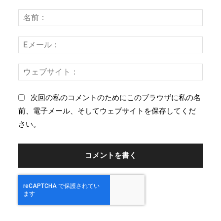
コ
名
メ
前
ン
：
E
ト
メ
：
ー
ウ
ル
ェ
：
ブ
次回の私のコメントのためにこのブラウザに私の名
サ
前、電子メール、そしてウェブサイトを保存してくだ
イ
さい。
ト
：