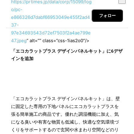
https://prtimes.jp/data/corp/15099/log
o/pc-
フォロー
e866326d7dabf66953049e455f2ad4
37-
97e34693543d72ef7503f2a4ae799e
47.jpeg
” alt=”” class=”css-1ias2o0″/>
「エコカラットプラス デザインパネルキット」に6デザ
インを追加
「エコカラットプラス デザインパネルキット」は、壁
に固定した専用の下地パネルにエコカラットプラスを
張る簡単施工の商品です。優れた調湿機能に加え、気
になる臭いや有害な物質も低減し、快適な空気環境づ
くりをサポートするので玄関や水まわり空間などのリ