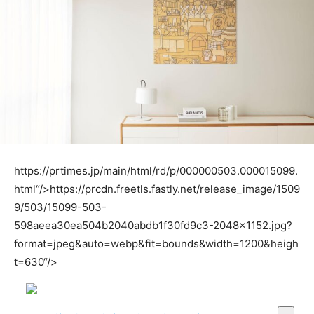
https://prtimes.jp/main/html/rd/p/000000503.000015099.
html“/>
https://prcdn.freetls.fastly.net/release_image/1509
9/503/15099-503-
598aeea30ea504b2040abdb1f30fd9c3-2048×1152.jpg?
format=jpeg&auto=webp&fit=bounds&width=1200&heigh
t=630“/>