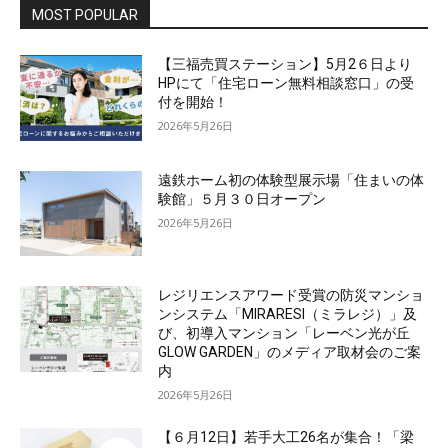
MOST POPULAR
【三福売買ステーション】5月2６日より
HPにて「住宅ローン無料相談窓口」の受
付を開始！
2026年5月26日
遠鉄ホーム初の体験型展示場「住まいの体
験館」５月３０日オープン
2026年5月26日
レジリエンスアワード受賞の防災マンショ
ンシステム「MIRARESI（ミラレジ）」及
び、初導入マンション「レーベン光が丘
GLOW GARDEN」のメディア取材会のご案
内
2026年5月26日
【６月12日】若手大工26名が集合！「梁