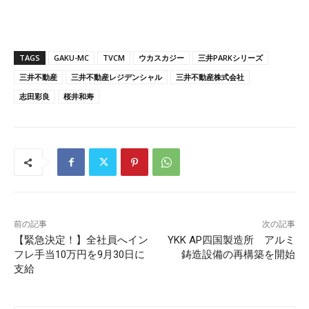
TAGS
GAKU-MC
TVCM
ウカスカジー
三井PARKシリーズ
三井不動産
三井不動産レジデンシャル
三井不動産株式会社
志田彩良
桜井和寿
前の記事
次の記事
【緊急決定！】全社員へイン
YKK AP四国製造所 アルミ
フレ手当10万円を9月30日に
鋳造設備の再構築を開始
支給