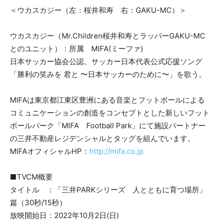
＜ウカスカジー（左：桜井和寿 右：GAKU-MC）＞
ウカスカジー（Mr.Children桜井和寿とラッパーGAKU-MC
とのユニット）：所属 MIFA(ミーファ)
日本サッカー協会公認、サッカー日本代表公式応援ソング
「勝利の笑みを 君と 〜日本サッカーのために〜」を歌う。
MIFAは東京都江東区豊洲にある音楽とフットボールによる
コミュニケーションの創造をコンセプトとした新しいフット
ボールパーク「MIFA Football Park」にて施設パートナー
の三井不動産レジデンシャルとタッグを組んでいます。
MIFAオフィシャルHP：
http://mifa.co.jp
■TVCM概要
タイトル ：「三井PARKシリーズ 人とともに育つ場所」
篇（30秒/15秒）
放映開始日：2022年10月2日(日)