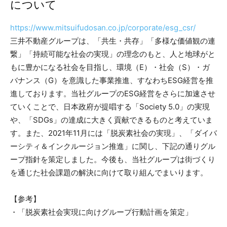
について
https://www.mitsuifudosan.co.jp/corporate/esg_csr/
三井不動産グループは、「共生・共存」「多様な価値観の連
繋」「持続可能な社会の実現」の理念のもと、人と地球がと
もに豊かになる社会を目指し、環境（E）・社会（S）・ガ
バナンス（G）を意識した事業推進、すなわちESG経営を推
進しております。当社グループのESG経営をさらに加速させ
ていくことで、日本政府が提唱する「Society 5.0」の実現
や、「SDGs」の達成に大きく貢献できるものと考えていま
す。また、2021年11月には「脱炭素社会の実現」、「ダイバ
ーシティ＆インクルージョン推進」に関し、下記の通りグル
ープ指針を策定しました。今後も、当社グループは街づくり
を通じた社会課題の解決に向けて取り組んでまいります。
【参考】
・「脱炭素社会実現に向けグループ行動計画を策定」