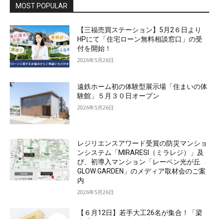
MOST POPULAR
【三福売買ステーション】5月2６日より
HPにて「住宅ローン無料相談窓口」の受
付を開始！
2026年5月26日
遠鉄ホーム初の体験型展示場「住まいの体
験館」５月３０日オープン
2026年5月26日
レジリエンスアワード受賞の防災マンショ
ンシステム「MIRARESI（ミラレジ）」及
び、初導入マンション「レーベン光が丘
GLOW GARDEN」のメディア取材会のご案
内
2026年5月26日
【６月12日】若手大工26名が集合！「梁