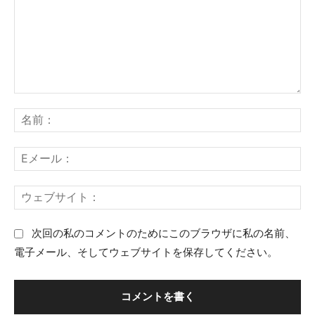
コ
名
メ
前
ン
：
E
ト
メ
：
ー
ウ
ル
ェ
：
ブ
次回の私のコメントのためにこのブラウザに私の名前、
サ
電子メール、そしてウェブサイトを保存してください。
イ
ト
：