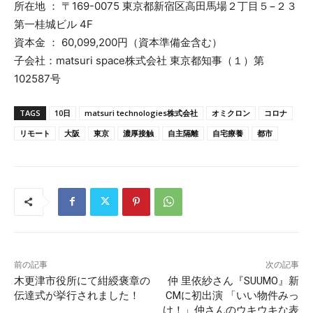
所在地 ： 〒169-0075 東京都新宿区高田馬場２丁目５−２３
第一桂城ビル 4F
資本金 ： 60,099,200円（資本準備金含む）
子会社：matsuri space株式会社 東京都知事（１）第
102587号
TAGS
10日
matsuri technologies株式会社
オミクロン
コロナ
リモート
大阪
東京
濃厚接触
自主隔離
自宅療養
都市
前の記事
次の記事
木更津市役所にて紺綬褒章の
仲 里依紗さん『SUUMO』新
伝達式が挙行されました！
CMに初出演 「いい物件みっ
け！」仲さんのウキウキな表