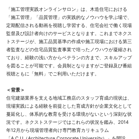
「施工管理実践オンラインサロン」は、木造住宅における
「施工管理」「品質管理」の実践的なノウハウを学ぶ場で、
定期配信される動画を視聴し学習する、住宅会社で働く現場
監督及び設計者向けのサービスとなります。これまでネクス
トステージが、施工品質基準の作成や施工現場における第三
者監査などの住宅品質監査事業で培ったノウハウが凝縮され
ており、経験の浅い方からベテランの方まで、スキルアップ
を図ることが可能です。会員制となりますがご登録及び番組
視聴ともに「無料」でご利用いただけます。
＜背景＞
住宅建築業界を支える地域工務店のスタッフ育成の現状は、
現場実践による経験を前提とした育成方針が企業文化として
蔓延化し、体系的な教育を受ける環境がないという深刻な状
況です。ネクストステージではこれらの状況を鑑み、2014
年12月から現場管理者向け専門教育カリキュラム
「A.C.U（Architecture Corporate University）」を開設。