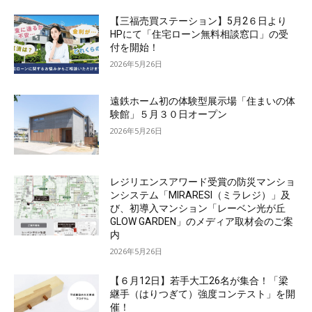
【三福売買ステーション】5月2６日より
HPにて「住宅ローン無料相談窓口」の受
付を開始！
2026年5月26日
遠鉄ホーム初の体験型展示場「住まいの体
験館」５月３０日オープン
2026年5月26日
レジリエンスアワード受賞の防災マンショ
ンシステム「MIRARESI（ミラレジ）」及
び、初導入マンション「レーベン光が丘
GLOW GARDEN」のメディア取材会のご案
内
2026年5月26日
【６月12日】若手大工26名が集合！「梁
継手（はりつぎて）強度コンテスト」を開
催！