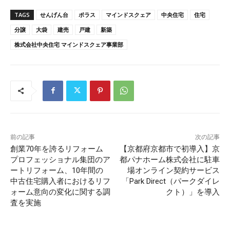
TAGS
せんげん台
ポラス
マインドスクェア
中央住宅
住宅
分譲
大袋
建売
戸建
新築
株式会社中央住宅 マインドスクェア事業部
前の記事
次の記事
創業70年を誇るリフォーム
【京都府京都市で初導入】京
プロフェッショナル集団のア
都パナホーム株式会社に駐車
ートリフォーム、10年間の
場オンライン契約サービス
中古住宅購入者におけるリフ
「Park Direct（パークダイレ
ォーム意向の変化に関する調
クト）」を導入
査を実施