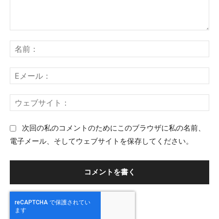
コ
名
メ
前
ン
：
E
ト
メ
：
ー
ウ
ル
ェ
：
ブ
次回の私のコメントのためにこのブラウザに私の名前、
サ
電子メール、そしてウェブサイトを保存してください。
イ
ト
：