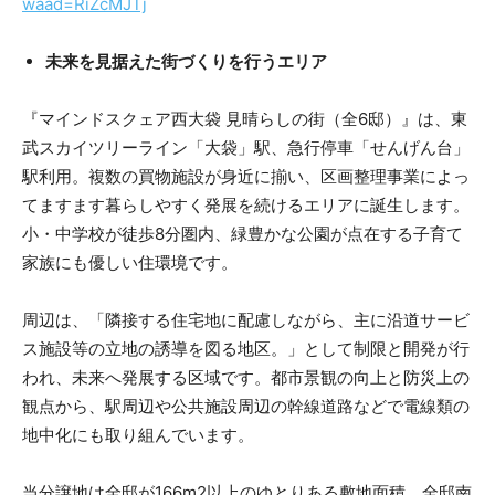
waad=RiZcMJTj
未来を見据えた街づくりを行うエリア
『マインドスクェア西大袋 見晴らしの街（全6邸）』は、東
武スカイツリーライン「大袋」駅、急行停車「せんげん台」
駅利用。複数の買物施設が身近に揃い、区画整理事業によっ
てますます暮らしやすく発展を続けるエリアに誕生します。
小・中学校が徒歩8分圏内、緑豊かな公園が点在する子育て
家族にも優しい住環境です。
周辺は、「隣接する住宅地に配慮しながら、主に沿道サービ
ス施設等の立地の誘導を図る地区。」として制限と開発が行
われ、未来へ発展する区域です。都市景観の向上と防災上の
観点から、駅周辺や公共施設周辺の幹線道路などで電線類の
地中化にも取り組んでいます。
当分譲地は全邸が166m2以上のゆとりある敷地面積。全邸南