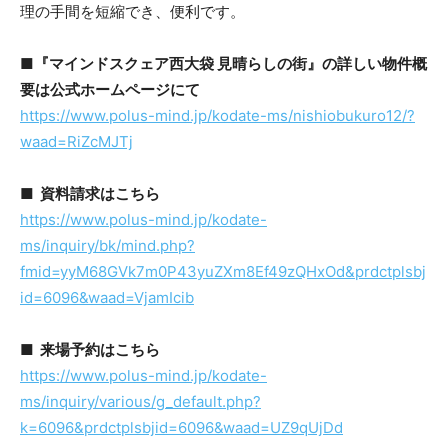
理の手間を短縮でき、便利です。
■『マインドスクェア西大袋 見晴らしの街』の詳しい物件概
要は公式ホームページにて
https://www.polus-mind.jp/kodate-ms/nishiobukuro12/?
waad=RiZcMJTj
■ 資料請求はこちら
https://www.polus-mind.jp/kodate-
ms/inquiry/bk/mind.php?
fmid=yyM68GVk7m0P43yuZXm8Ef49zQHxOd&prdctplsbj
id=6096&waad=VjamIcib
■ 来場予約はこちら
https://www.polus-mind.jp/kodate-
ms/inquiry/various/g_default.php?
k=6096&prdctplsbjid=6096&waad=UZ9qUjDd