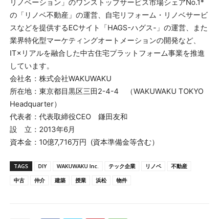
リノベーション」のワンストップサービス市場シェアNo.1*
の「リノベ不動産」の運営、自宅リフォーム・リノベサービ
スなどを提供するECサイト「HAGS-ハグス-」の運営、また
業界特化型マーケティングオートメーションの開発など、
IT×リアルを融合した中古住宅プラットフォーム事業を推進
しています。
会社名：株式会社WAKUWAKU
所在地：東京都目黒区三田2-4-4 （WAKUWAKU TOKYO
Headquarter）
代表者：代表取締役CEO 鎌田友和
設 立：2013年6月
資本金：10億7,716万円 (資本準備金等含む）
TAGS
DIY
WAKUWAKU Inc.
テック企業
リノベ
不動産
中古
仲介
建築
授業
浜松
物件