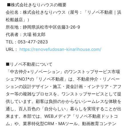
■株式会社きなりハウスの概要
会社名：株式会社きなりハウス（屋号：「リノベ不動産｜浜
松船越店」）
所在地：静岡県浜松市中区佐藤3-26-9
代表者：大場 裕太郎
TEL：053-477-2823
URL：
https://renovefudosan-kinarihouse.com/
■リノベ不動産について
「中古仲介+リノベーション」のワンストップサービス市場
シェアNO.1*の「リノベ不動産」は、不動産仲介・リノベー
ションの設計デザイン・施工・資金計画・インテリア・アフ
ター等の複雑なプロセスを、ワンストップサービスとして提
供しています。顧客は負担のかからないシームレスな体験を
通し、百人百色の「自分らしい」暮らしを実現することが出
来ます。本部では、WEBメディア「リノベ不動産ドットコ
ム」や、業界特化型CRM・MAツール、動画教育コンテン