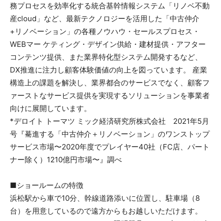
務プロセスを効率化する統合基幹情報システム「リノベ不動
産cloud」など、最新テクノロジーを活用した「中古仲介
+リノベーション」の各種ノウハウ・セールスプロセス・
WEBマー ケティング・デザイン供給・建材提供・アフター
コンテンツ提供、また業界特化型システム開発するなど、
DX推進に注力し顧客体験価値の向上を図っています。 産業
構造上の課題を解決し、業界都合のサービスでなく、顧客フ
ァーストなサービス提供を実現するソリューションを事業者
向けに展開しています。
*デロイト トーマツ ミック経済研究所株式会社 2021年5月
号『驀進する「中古仲介＋リノベーション」のワンストップ
サービス市場〜2020年度でプレイヤー40社（FC店、パート
ナー除く）1210億円市場〜』調べ
■ショールームの特徴
浜松駅から車で10分、幹線道路添いに位置し、駐車場（8
台）を用意しているので遠方からもお越しいただけます。