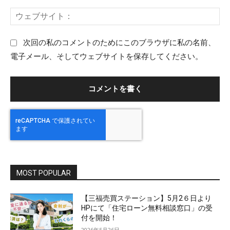
ー
ウ
ル
ェ
：
ブ
次回の私のコメントのためにこのブラウザに私の名前、
サ
電子メール、そしてウェブサイトを保存してください。
イ
ト
：
MOST POPULAR
【三福売買ステーション】5月2６日より
HPにて「住宅ローン無料相談窓口」の受
付を開始！
2026年5月26日