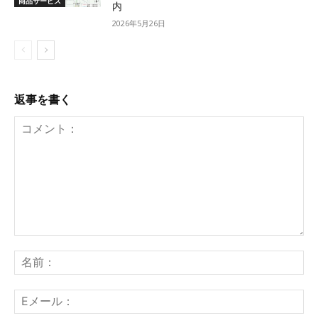
商品サービス
内
2026年5月26日
返事を書く
コ
名
メ
前
ン
：
E
ト
メ
：