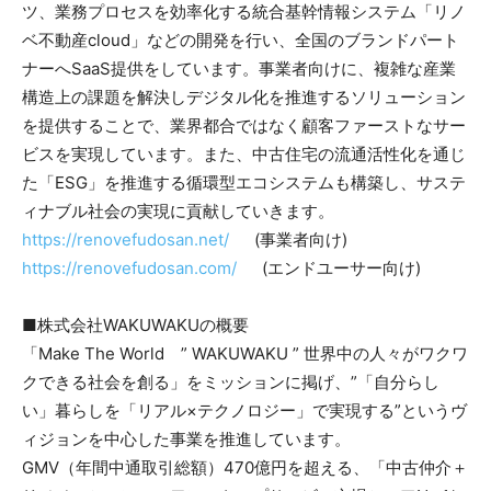
ツ、業務プロセスを効率化する統合基幹情報システム「リノ
ベ不動産cloud」などの開発を行い、全国のブランドパート
ナーへSaaS提供をしています。事業者向けに、複雑な産業
構造上の課題を解決しデジタル化を推進するソリューション
を提供することで、業界都合ではなく顧客ファーストなサー
ビスを実現しています。また、中古住宅の流通活性化を通じ
た「ESG」を推進する循環型エコシステムも構築し、サステ
ィナブル社会の実現に貢献していきます。
https://renovefudosan.net/
(事業者向け)
https://renovefudosan.com/
(エンドユーサー向け)
■株式会社WAKUWAKUの概要
「Make The World ” WAKUWAKU ” 世界中の人々がワクワ
クできる社会を創る」をミッションに掲げ、”「自分らし
い」暮らしを「リアル×テクノロジー」で実現する”というヴ
ィジョンを中心した事業を推進しています。
GMV（年間中通取引総額）470億円を超える、「中古仲介＋