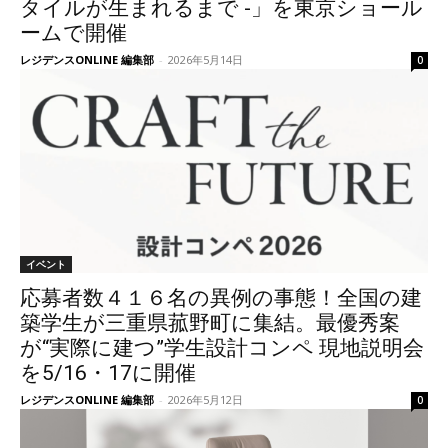
タイルが生まれるまで -」を東京ショール
ームで開催
レジデンスONLINE 編集部
-
2026年5月14日
0
イベント
応募者数４１６名の異例の事態！全国の建
築学生が三重県菰野町に集結。最優秀案
が“実際に建つ”学生設計コンペ 現地説明会
を5/16・17に開催
レジデンスONLINE 編集部
-
2026年5月12日
0