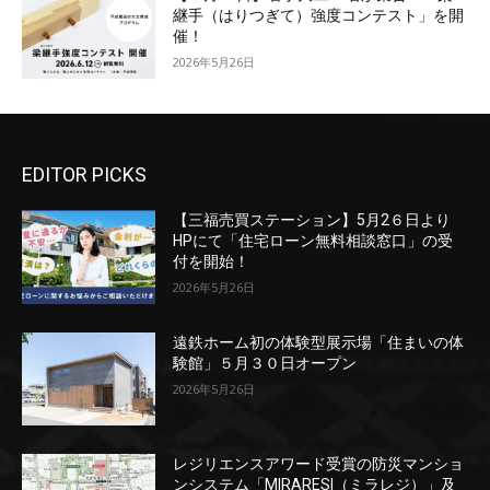
継手（はりつぎて）強度コンテスト」を開
催！
2026年5月26日
EDITOR PICKS
【三福売買ステーション】5月2６日より
HPにて「住宅ローン無料相談窓口」の受
付を開始！
2026年5月26日
遠鉄ホーム初の体験型展示場「住まいの体
験館」５月３０日オープン
2026年5月26日
レジリエンスアワード受賞の防災マンショ
ンシステム「MIRARESI（ミラレジ）」及