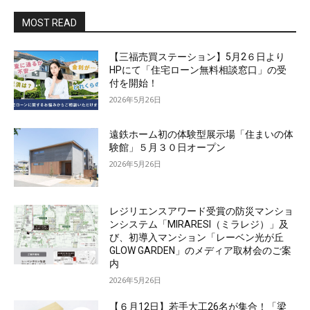
MOST READ
【三福売買ステーション】5月2６日より
HPにて「住宅ローン無料相談窓口」の受
付を開始！
2026年5月26日
遠鉄ホーム初の体験型展示場「住まいの体
験館」５月３０日オープン
2026年5月26日
レジリエンスアワード受賞の防災マンショ
ンシステム「MIRARESI（ミラレジ）」及
び、初導入マンション「レーベン光が丘
GLOW GARDEN」のメディア取材会のご案
内
2026年5月26日
【６月12日】若手大工26名が集合！「梁