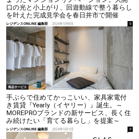
口の光と小上がり、回遊動線で整う暮らし
を叶えた完成見学会を春日井市で開催
レジデンスONLINE 編集部
-
2026年5月8日
0
商品サービス
手ぶらで住めてかっこいい、家具家電付
き賃貸『Yearly（イヤリー）』誕生。～
MOREPROブランドの新サービス、長く住
み続けたい「育てる暮らし」を提案～
レジデンスONLINE 編集部
-
2026年5月1日
0