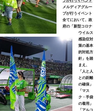
プが
行うイベント
メルディアグルー
プが行うイベント
全てにおいて、政
府の「新型コロナ
ウイルス
感染症対
策の基本
的対処方
針」を踏
まえ、
「人と人
との距離
の確保」
「マス
ク
・手袋
の着用」
「
アルコ