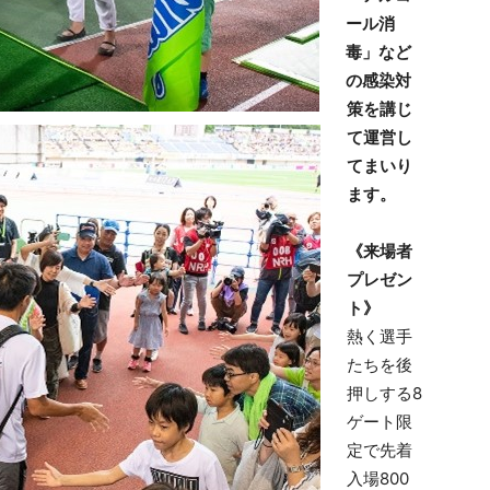
ール消
毒
」など
の感染対
策を講じ
て運営し
てまいり
ます。
《
来場者
プレゼン
ト
》
熱く選手
たちを後
押しする8
ゲート限
定で先着
入場800