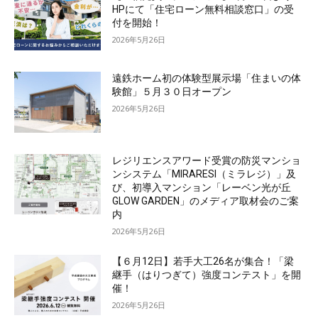
HPにて「住宅ローン無料相談窓口」の受
付を開始！
2026年5月26日
遠鉄ホーム初の体験型展示場「住まいの体
験館」５月３０日オープン
2026年5月26日
レジリエンスアワード受賞の防災マンショ
ンシステム「MIRARESI（ミラレジ）」及
び、初導入マンション「レーベン光が丘
GLOW GARDEN」のメディア取材会のご案
内
2026年5月26日
【６月12日】若手大工26名が集合！「梁
継手（はりつぎて）強度コンテスト」を開
催！
2026年5月26日