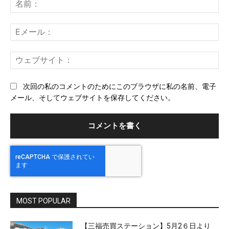
メ
名
ン
前
ト：
E
メ
ー
ウ
ル
ェ
ブ
次回の私のコメントのためにこのブラウザに私の名前、電子
サ
メール、そしてウェブサイトを保存してください。
イ
ト
MOST POPULAR
【三福売買ステーション】5月2６日より