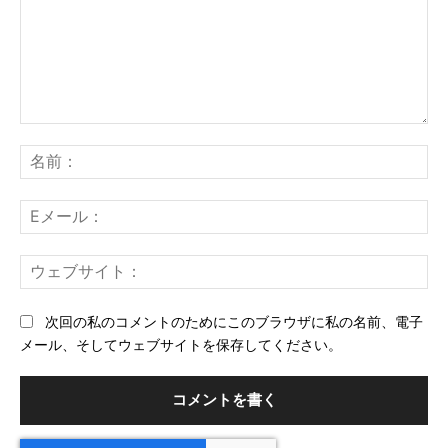
コ
メ
名
ン
前
ト：
E
メ
ー
ウ
ル
ェ
ブ
次回の私のコメントのためにこのブラウザに私の名前、電子
サ
メール、そしてウェブサイトを保存してください。
イ
ト