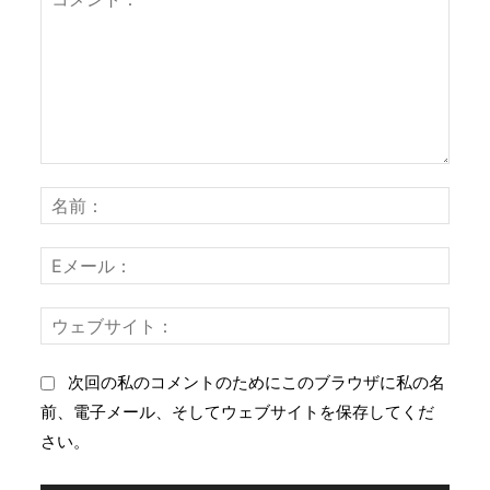
コ
名
メ
前
ン
：
E
ト
メ
：
ー
ウ
ル
ェ
：
ブ
次回の私のコメントのためにこのブラウザに私の名
サ
前、電子メール、そしてウェブサイトを保存してくだ
イ
さい。
ト