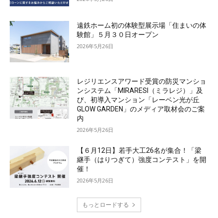
遠鉄ホーム初の体験型展示場「住まいの体
験館」５月３０日オープン
2026年5月26日
レジリエンスアワード受賞の防災マンショ
ンシステム「MIRARESI（ミラレジ）」及
び、初導入マンション「レーベン光が丘
GLOW GARDEN」のメディア取材会のご案
内
2026年5月26日
【６月12日】若手大工26名が集合！「梁
継手（はりつぎて）強度コンテスト」を開
催！
2026年5月26日
もっとロードする
資料をダウンロード