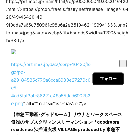
https://prtimes.jp/main/html/rd/p/000000049.000046420
.html“/>
https://prcdn.freetls.fastly.net/release_image/464
20/49/46420-49-
9f0dda7a65d750961c96b6a2e3519462-1999×1333.png?
format=jpeg&auto=webp&fit=bounds&width=1200&heigh
t=630“/>
https://prtimes.jp/data/corp/46420/lo
go/pc-
フォロー
a29184585c779a6cca6930e27279c6
c5-
4ad5faf3afe86221d48a55dad6902b3
e.png
” alt=”” class=”css-1ias2o0″/>
【東急不動産×グッドルーム】サウナとワークスペース
併設のサブスク型マンスリーマンション「goodroom
residence 渋谷道玄坂 VILLAGE produced by 東急不