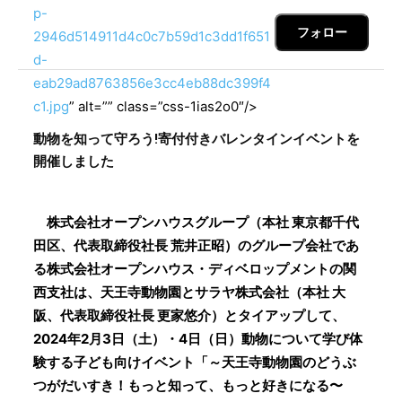
p-
フォロー
2946d514911d4c0c7b59d1c3dd1f651
d-
eab29ad8763856e3cc4eb88dc399f4
c1.jpg
” alt=”” class=”css-1ias2o0″/>
動物を知って守ろう!寄付付きバレンタインイベントを
開催しました
株式会社オープンハウスグループ（本社 東京都千代
田区、代表取締役社長 荒井正昭）のグループ会社であ
る株式会社オープンハウス・ディベロップメントの関
西支社は、天王寺動物園とサラヤ株式会社（本社 大
阪、代表取締役社長 更家悠介）とタイアップして、
2024年2月3日（土）・4日（日）動物について学び体
験する子ども向けイベント「～天王寺動物園のどうぶ
つがだいすき！もっと知って、もっと好きになる〜