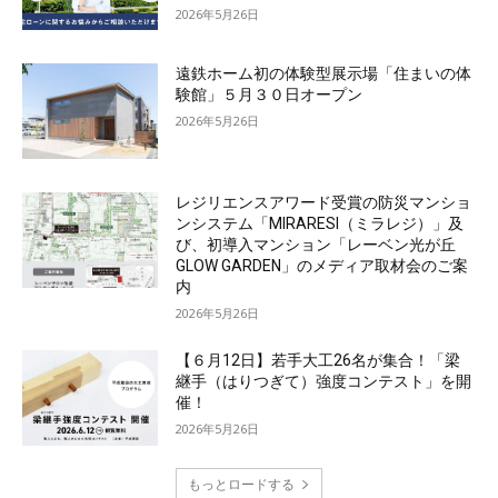
2026年5月26日
遠鉄ホーム初の体験型展示場「住まいの体
験館」５月３０日オープン
2026年5月26日
レジリエンスアワード受賞の防災マンショ
ンシステム「MIRARESI（ミラレジ）」及
び、初導入マンション「レーベン光が丘
GLOW GARDEN」のメディア取材会のご案
内
2026年5月26日
【６月12日】若手大工26名が集合！「梁
継手（はりつぎて）強度コンテスト」を開
催！
2026年5月26日
もっとロードする