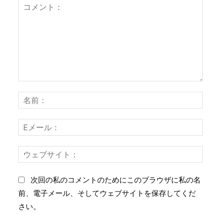
コ
名
メ
前
ン
：
E
ト
メ
：
ー
ウ
ル
ェ
：
ブ
次回の私のコメントのためにこのブラウザに私の名
サ
前、電子メール、そしてウェブサイトを保存してくだ
イ
さい。
ト