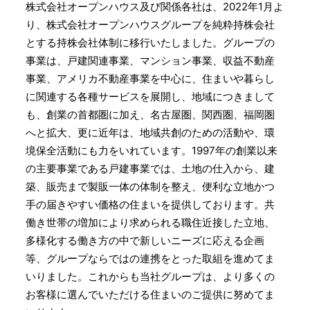
株式会社オープンハウス及び関係各社は、2022年1月よ
り、株式会社オープンハウスグループを純粋持株会社
とする持株会社体制に移行いたしました。グループの
事業は、戸建関連事業、マンション事業、収益不動産
事業、アメリカ不動産事業を中心に、住まいや暮らし
に関連する各種サービスを展開し、地域につきまして
も、創業の首都圏に加え、名古屋圏、関西圏、福岡圏
へと拡大、更に近年は、地域共創のための活動や、環
境保全活動にも力をいれています。1997年の創業以来
の主要事業である戸建事業では、土地の仕入から、建
築、販売まで製販一体の体制を整え、便利な立地かつ
手の届きやすい価格の住まいを提供しております。共
働き世帯の増加により求められる職住近接した立地、
多様化する働き方の中で新しいニーズに応える企画
等、グループならではの連携をとった取組を進めてま
いりました。これからも当社グループは、より多くの
お客様に選んでいただける住まいのご提供に努めてま