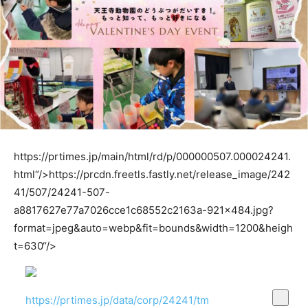
https://prtimes.jp/main/html/rd/p/000000507.000024241.
html“/>
https://prcdn.freetls.fastly.net/release_image/242
41/507/24241-507-
a8817627e77a7026cce1c68552c2163a-921×484.jpg?
format=jpeg&auto=webp&fit=bounds&width=1200&heigh
t=630“/>
https://prtimes.jp/data/corp/24241/tm