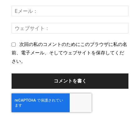
前
ン
：
E
ト
メ
：
ー
ウ
ル
ェ
：
ブ
次回の私のコメントのためにこのブラウザに私の名
サ
前、電子メール、そしてウェブサイトを保存してくだ
イ
さい。
ト
：