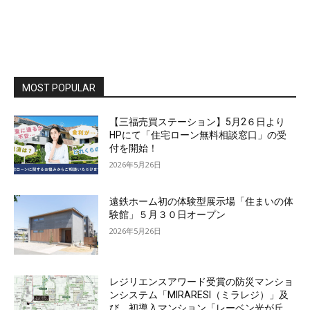
MOST POPULAR
【三福売買ステーション】5月2６日より
HPにて「住宅ローン無料相談窓口」の受
付を開始！
2026年5月26日
遠鉄ホーム初の体験型展示場「住まいの体
験館」５月３０日オープン
2026年5月26日
レジリエンスアワード受賞の防災マンショ
ンシステム「MIRARESI（ミラレジ）」及
び、初導入マンション「レーベン光が丘