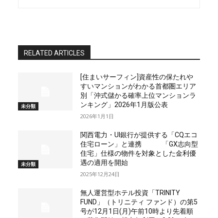
RELATED ARTICLES
[住まいサーフィン]資産性の保たれや
すいマンションがわかる首都圏エリア
別「沖式儲かる確率上位マンションラ
ンキング」2026年1月版公表
未分類
2026年1月1日
関西電力・UI銀行が提供する「CQエコ
住宅ローン」と連携 「GX志向型
住宅」仕様の物件を対象とした金利優
遇の適用を開始
未分類
2025年12月24日
無人運営型ホテル投資「TRINITY
FUND」（トリニティ ファンド）の第5
号が12月1日(月)午前10時より先着順