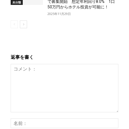
で募集開始 想定年利回り8.0% 1口
未分類
50万円からホテル投資が可能に！
2025年11月29日
返事を書く
コ
名
メ