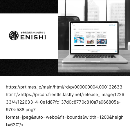
https://prtimes.jp/main/html/rd/p/000000004.000122633.
html“/>
https://prcdn.freetls.fastly.net/release_image/1226
33/4/122633-4-0e1d87fc137d0c8770c810a7a966805a-
970×588.png?
format=jpeg&auto=webp&fit=bounds&width=1200&heigh
t=630“/>