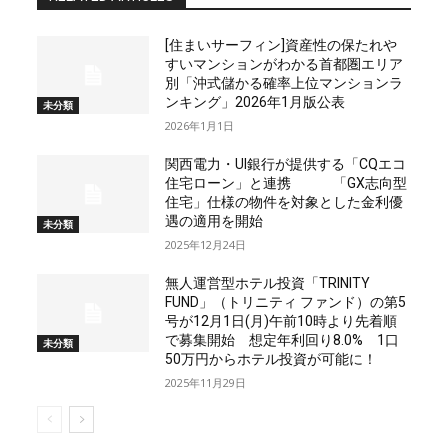
[住まいサーフィン]資産性の保たれや
すいマンションがわかる首都圏エリア
別「沖式儲かる確率上位マンションラ
ンキング」2026年1月版公表
未分類
2026年1月1日
関西電力・UI銀行が提供する「CQエコ
住宅ローン」と連携 「GX志向型
住宅」仕様の物件を対象とした金利優
遇の適用を開始
未分類
2025年12月24日
無人運営型ホテル投資「TRINITY
FUND」（トリニティ ファンド）の第5
号が12月1日(月)午前10時より先着順
で募集開始 想定年利回り8.0% 1口
未分類
50万円からホテル投資が可能に！
2025年11月29日