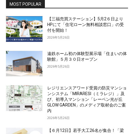
MOST POPULAR
【三福売買ステーション】5月2６日より
HPにて「住宅ローン無料相談窓口」の受
付を開始！
2026年5月26日
遠鉄ホーム初の体験型展示場「住まいの体
験館」５月３０日オープン
2026年5月26日
レジリエンスアワード受賞の防災マンショ
ンシステム「MIRARESI（ミラレジ）」及
び、初導入マンション「レーベン光が丘
GLOW GARDEN」のメディア取材会のご案
内
2026年5月26日
【６月12日】若手大工26名が集合！「梁