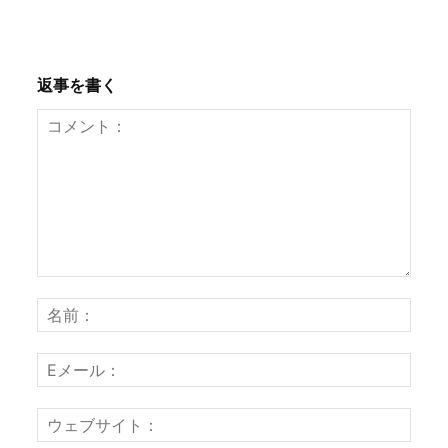
返事を書く
コ
名
メ
前
ン
：
E
ト
メ
：
ー
ウ
ル
ェ