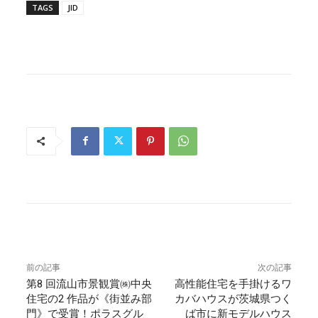
TAGS
JID
前の記事
次の記事
第8 回流山市景観賞㈱中央
高性能住宅を手掛けるワ
住宅の2 作品が《街並み部
カバハウスが茨城県つく
門》で受賞！ポラスグル
ば市に新モデルハウス