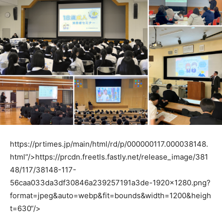
https://prtimes.jp/main/html/rd/p/000000117.000038148.
html“/>
https://prcdn.freetls.fastly.net/release_image/381
48/117/38148-117-
56caa033da3df30846a239257191a3de-1920×1280.png?
format=jpeg&auto=webp&fit=bounds&width=1200&heigh
t=630“/>