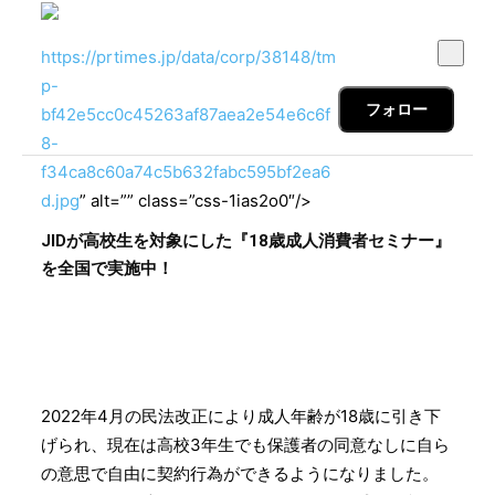
https://prtimes.jp/data/corp/38148/tm
p-
フォロー
bf42e5cc0c45263af87aea2e54e6c6f
8-
f34ca8c60a74c5b632fabc595bf2ea6
d.jpg
” alt=”” class=”css-1ias2o0″/>
JIDが高校生を対象にした『18歳成人消費者セミナー』
を全国で実施中！
2022年4月の民法改正により成⼈年齢が18歳に引き下
げられ、現在は高校3年生でも保護者の同意なしに⾃ら
の意思で⾃由に契約⾏為ができるようになりました。