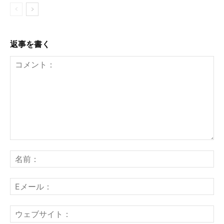
返事を書く
コ
メ
名
ン
前
ト：
E
メ
ー
ウ
ル
ェ