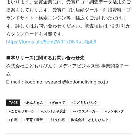
まいります。受賞企業には、受賞ロゴ・調査データ活用のご
提案もしております。受賞ロゴは店頭ツール・商談資料・ブ
ランドサイト・検索エンジン等、幅広くご活用いただけま
す。詳しくはお問い合わせください。調査項目は下記URLか
らダウンロードも可能です。
https://forms.gle/5emZWRTxDNRuUQpL6
■本リリースに関するお問い合わせ先
株式会社こどもりびんぐ メディアビジネス部 事業開発チー
ム
E-mail：kodomo.research@kodomoliving.co.jp
TAGS
+あんふぁん
+ぎゅって
+こどもりびんぐ
+こどもリサーチ
+シルミル研究所
+ハウスメーカー
+ランキング
+住宅
+子育て世帯
+注文住宅
株式会社こどもりびんぐ