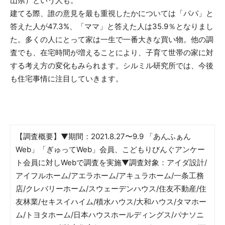
山県）という人も。
建てる際、誰の意見を最も重視したかについては「パパ」と
答えた人が47.3%、「ママ」と答えた人は35.9％となりまし
た。多くの人にとって家は一生で一番大きな買い物。他の調
査でも、在宅時間が増えることにより、子育て世帯の家に対
する考え方の変化もみられます。シルミル研究所では、今後
も住宅事情に注目していきます。
【調査概要】▼期間：2021.8.27〜9.9 「あんふぁん
Web」「ぎゅってWeb」会員、こどもりびんぐアンケー
ト会員に対しWebで調査を実施▼調査対象：アイダ設計/
アイフルホーム/アエラホーム/アキュラホーム/一条工務
店/クレバリーホーム/スウェーデンハウス/住友不動産/住
友林業/セキスイハイム/積水ハウス/大和ハウス/タマホー
ム/トヨタホーム/日本ハウスホールディングス/パナソニ