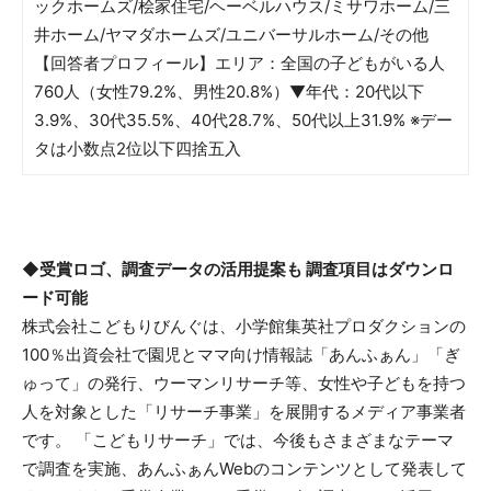
ックホームズ/桧家住宅/ヘーベルハウス/ミサワホーム/三
井ホーム/ヤマダホームズ/ユニバーサルホーム/その他
【回答者プロフィール】エリア：全国の子どもがいる人
760人（女性79.2%、男性20.8%）▼年代：20代以下
3.9%、30代35.5%、40代28.7%、50代以上31.9% ※デー
タは小数点2位以下四捨五入
◆受賞ロゴ、調査データの活用提案も 調査項目はダウンロ
ード可能
株式会社こどもりびんぐは、小学館集英社プロダクションの
100％出資会社で園児とママ向け情報誌「あんふぁん」「ぎ
ゅって」の発行、ウーマンリサーチ等、女性や子どもを持つ
人を対象とした「リサーチ事業」を展開するメディア事業者
です。 「こどもリサーチ」では、今後もさまざまなテーマ
で調査を実施、あんふぁんWebのコンテンツとして発表して