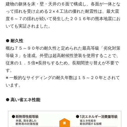
建物の躯体を床・壁・天井の６面で構成し、各面が一体とな
って揺れを受け止める２×４工法の優れた耐震性は、最大震
度６～７の揺れが続いて発生した２０１６年の熊本地震にお
いても実証されました。
● 耐久性
概ね７５～９０年の耐久性と定められた最高等級「劣化対策
等級３」を達成。外壁は超高耐候性塗装を使用することで、
従来の１．５倍※長持ちするため、長期間塗り替えが不要で
す。
※ 一般的なサイディングの耐久年数は１５～２０年とされて
います。
● 高い省エネ性能