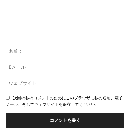
コ
メ
名
ン
前
ト：
E
メ
ー
ウ
ル
ェ
ブ
次回の私のコメントのためにこのブラウザに私の名前、電子
サ
メール、そしてウェブサイトを保存してください。
イ
ト