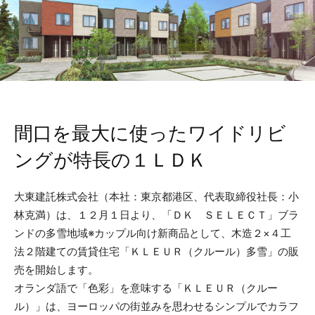
間口を最大に使ったワイドリビ
ングが特長の１ＬＤＫ
大東建託株式会社（本社：東京都港区、代表取締役社長：小
林克満）は、１２月１日より、「ＤＫ ＳＥＬＥＣＴ」ブラ
ンドの多雪地域※カップル向け新商品として、木造２×４工
法２階建ての賃貸住宅「ＫＬＥＵＲ（クルール）多雪」の販
売を開始します。
オランダ語で「色彩」を意味する「ＫＬＥＵＲ（クルー
ル）」は、ヨーロッパの街並みを思わせるシンプルでカラフ