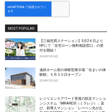
MOST POPULAR
【三福売買ステーション】5月2６日より
HPにて「住宅ローン無料相談窓口」の受
付を開始！
2026年5月26日
遠鉄ホーム初の体験型展示場「住まいの体
験館」５月３０日オープン
2026年5月26日
レジリエンスアワード受賞の防災マンショ
ンシステム「MIRARESI（ミラレジ）」及
び、初導入マンション「レーベン光が丘