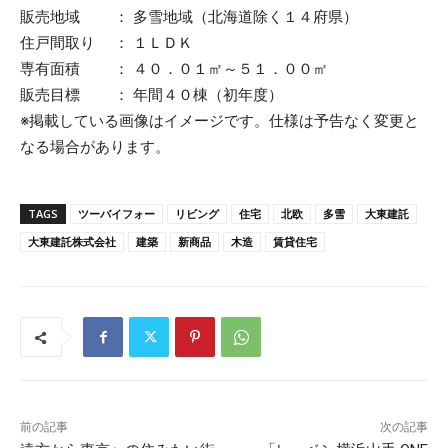
販売地域 ： 多雪地域（北海道除く１４府県）
住戸間取り ： １ＬＤＫ
専有面積 ： ４０．０１㎡～５１．００㎡
販売目標 ： 年間４０棟（初年度）
※掲載している画像はイメージです。仕様は予告なく変更と
なる場合があります。
TAGS
ツーバイフォー
リビング
住宅
北欧
多雪
大東建託
大東建託株式会社
建築
新商品
木造
賃貸住宅
前の記事
次の記事