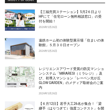
【三福売買ステーション】5月2６日より
HPにて「住宅ローン無料相談窓口」の受
付を開始！
2026年5月26日
遠鉄ホーム初の体験型展示場「住まいの体
験館」５月３０日オープン
2026年5月26日
レジリエンスアワード受賞の防災マンショ
ンシステム「MIRARESI（ミラレジ）」及
び、初導入マンション「レーベン光が丘
GLOW GARDEN」のメディア取材会のご案
内
2026年5月26日
【６月12日】若手大工26名が集合！「梁
継手（はりつぎて）強度コンテスト」を開