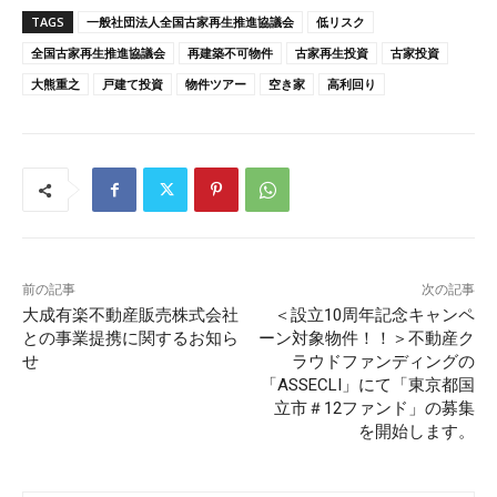
TAGS
一般社団法人全国古家再生推進協議会
低リスク
全国古家再生推進協議会
再建築不可物件
古家再生投資
古家投資
大熊重之
戸建て投資
物件ツアー
空き家
高利回り
前の記事
次の記事
大成有楽不動産販売株式会社
＜設立10周年記念キャンペ
との事業提携に関するお知ら
ーン対象物件！！＞不動産ク
せ
ラウドファンディングの
「ASSECLI」にて「東京都国
立市＃12ファンド」の募集
を開始します。