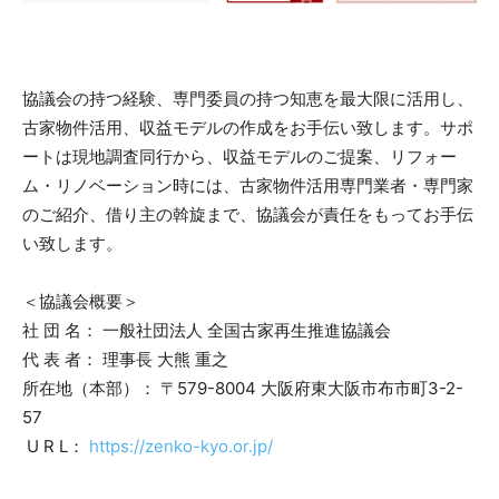
協議会の持つ経験、専門委員の持つ知恵を最大限に活用し、
古家物件活用、収益モデルの作成をお手伝い致します。サポ
ートは現地調査同行から、収益モデルのご提案、リフォー
ム・リノベーション時には、古家物件活用専門業者・専門家
のご紹介、借り主の斡旋まで、協議会が責任をもってお手伝
い致します。
＜協議会概要＞
社 団 名： 一般社団法人 全国古家再生推進協議会
代 表 者： 理事長 大熊 重之
所在地（本部）： 〒579-8004 大阪府東大阪市布市町3-2-
57
U R L：
https://zenko-kyo.or.jp/