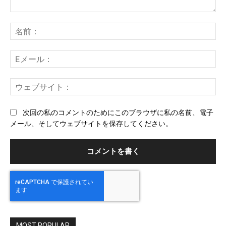
コ
メ
名
ン
前
ト：
E
メ
ー
ウ
ル
ェ
ブ
次回の私のコメントのためにこのブラウザに私の名前、電子
サ
メール、そしてウェブサイトを保存してください。
イ
ト
MOST POPULAR