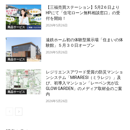
【三福売買ステーション】5月2６日より
HPにて「住宅ローン無料相談窓口」の受
付を開始！
2026年5月26日
商品サービス
遠鉄ホーム初の体験型展示場「住まいの体
験館」５月３０日オープン
2026年5月26日
商品サービス
レジリエンスアワード受賞の防災マンショ
ンシステム「MIRARESI（ミラレジ）」及
び、初導入マンション「レーベン光が丘
GLOW GARDEN」のメディア取材会のご案
商品サービス
内
2026年5月26日