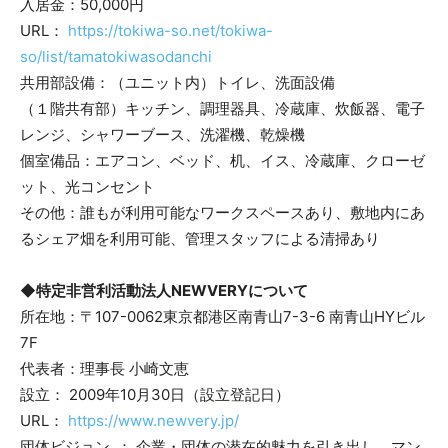
入居金：50,000円
URL：
https://tokiwa-so.net/tokiwa-
so/list/tamatokiwasodanchi
共用部設備：（ユニット内）トイレ、洗面設備
（１階共有部）キッチン、調理器具、冷蔵庫、炊飯器、電子
レンジ、シャワーブース、洗濯機、乾燥機
個室備品：エアコン、ベッド、机、イス、冷蔵庫、クローゼ
ット、光コンセント
その他：誰もが利用可能なワークスペースあり、敷地内にあ
るシェア畑を利用可能、管理スタッフによる清掃あり
◆特定非営利活動法人NEWVERYについて
所在地：〒107-0062東京都港区南青山7-3-6 南青山HYビル
7F
代表者：理事長 小崎文恵
設立： 2009年10月30日（設立登記日）
URL：
https://www.newvery.jp/
団体ビジョン ： 企業・団体の潜在的魅力を引き出し、マン