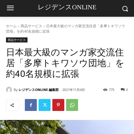
レジデンスONLINE
ホーム
商品サービス
日本最大級のマンガ家交流住居「多摩トキワソウ
団地」を約40名規模に拡張
商品サービス
日本最大級のマンガ家交流住
居「多摩トキワソウ団地」を
約40名規模に拡張
By
レジデンスONLINE 編集部
2021年11月4日
775
0