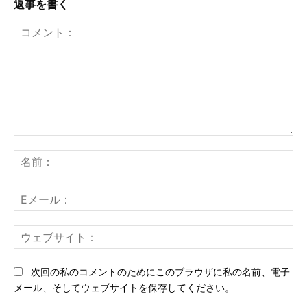
返事を書く
コ
メ
名
ン
前
ト：
E
メ
ー
ウ
ル
ェ
ブ
次回の私のコメントのためにこのブラウザに私の名前、電子
サ
メール、そしてウェブサイトを保存してください。
イ
ト