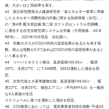
値。大きいほど高効率を表す。
※2 国立研究開発法人建築研究所「省エネルギー基準に準拠
したエネルギー消費性能の評価に関する技術情報（住宅）」
の「第4章 暖冷房設備 第二節 ダクト式セントラル空調機」
に適合する住宅全館空調システムを対象（引用規格：JIS B
8616）。 2021年10月現在 当社調べ。
※3 対象のガスがCO2の何倍の温室効果があるかを表す係
数。例えば係数が2.0であればCO2の2倍の温室効果があると
いう事を示す。
※4 ツーバイネクスト構法、延床面積149.05㎡ 、暖房
20℃、冷房27℃、にて24時間、365日運転した場合を想
定。
※5 次世代省エネ基準建物仕様、延床面積149.05㎡ 、暖
房22℃、冷房25℃、個別エアコン（平均APF5.0）を一般的
な4人家族の生活
スケジュールに基づき運転した場合を想定。
※6 CO2換算にあたっては、電気事業者別排出係数-平成30