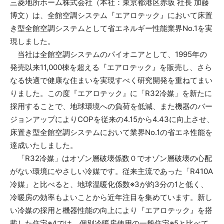
三菱地所ホーム株式会社（本社：東京都港区赤坂 社長 加藤
博文）は、全館空調システム『エアロテック』において床置
き型全館空調システムとして省エネルギー性能業界No.1を実
現しました。
当社は全館空調システムのパイオニアとして、1995年の
発売以来11,000棟を超える『エアロテック』を販売し、さら
なる快適で健康な住まいを実現すべく研究開発を重ねてまい
りました。この度『エアロテック』に「R32冷媒」を新たに
採用することで、地球環境への負荷を低減、また機器のバー
ジョンアップによりCOPを従来の4.15から4.43に向上させ、
床置き型全館空調システムにおいて業界No.1の省エネ性能を
達成いたしました。
「R32冷媒」はオゾン層破壊係数０でオゾン層破壊の心配
がない環境にやさしい冷媒です。従来主流であった「R410A
冷媒」と比べると、地球温暖化係数※3が約3分の1と低く、
冷暖房の効率もよいことから近年注目を集めています。新し
い冷媒の採用と機器性能の向上により『エアロテック』を搭
載した住宅※4では、個別冷暖房使用の一般住宅※5と比べて