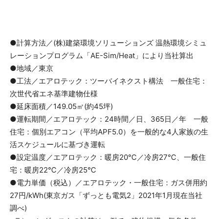
●計算方法／(株)建築環境ソリューションズ 温熱環境シミュ
レーションプログラム「AE-Sim/Heat」により当社算出
●地域／東京
●工法／エアロテック：ツーバイネクスト構法 一般住宅：
次世代省エネ基準建物仕様
●延床面積／149.05㎡(約45坪)
●運転期間／エアロテック：24時間／日、365日／年 一般
住宅：個別エアコン（平均APF5.0）を一般的な4人家族の生
活スケジュールに基づき運転
●設定温度／エアロテック：暖房20℃／冷房27℃、一般住
宅：暖房22℃／冷房25℃
●電力単価（税込）／エアロテック・一般住宅：ガス併用約
27円/kWh(東京ガス「ずっとも電気2」2021年1月現在当社
調べ)