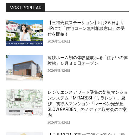
MOST POPULAR
【三福売買ステーション】5月2６日より
HPにて「住宅ローン無料相談窓口」の受
付を開始！
2026年5月26日
遠鉄ホーム初の体験型展示場「住まいの体
験館」５月３０日オープン
2026年5月26日
レジリエンスアワード受賞の防災マンショ
ンシステム「MIRARESI（ミラレジ）」及
び、初導入マンション「レーベン光が丘
GLOW GARDEN」のメディア取材会のご案
内
2026年5月26日