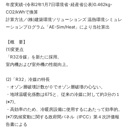
年度実績-(令和2年1月7日環境省･経産省公表)0.462kg-
CO2/kWhで換算
計算方法／(株)建築環境ソリューションズ 温熱環境シミュレ
ーションプログラム「AE-Sim/Heat」により当社算出
【概 要】
(1)変更点
「R32冷媒」を新たに採用。
室内機および室外機の性能向上。
(2)「R32」冷媒の特長
・オゾン層破壊計数が０でオゾン層破壊の心ない。
・地球温暖化係数は675と、従来の冷媒に対して約3分の１
(※7)。
・高効率のため、冷暖房設備に使用するにあたって効率的。
(※7)気候変動に関する政府間パネル（IPCC）第４次評価報
告書による