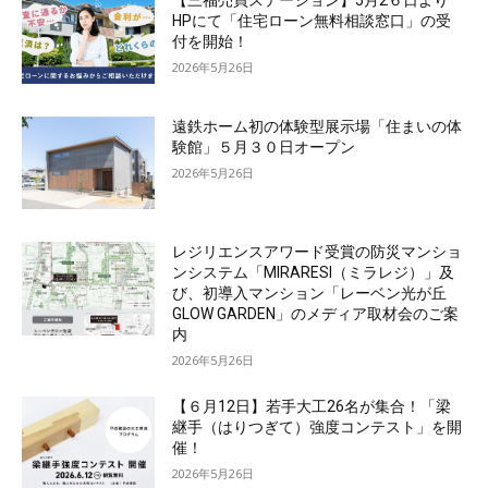
【三福売買ステーション】5月2６日より
HPにて「住宅ローン無料相談窓口」の受
付を開始！
2026年5月26日
遠鉄ホーム初の体験型展示場「住まいの体
験館」５月３０日オープン
2026年5月26日
レジリエンスアワード受賞の防災マンショ
ンシステム「MIRARESI（ミラレジ）」及
び、初導入マンション「レーベン光が丘
GLOW GARDEN」のメディア取材会のご案
内
2026年5月26日
【６月12日】若手大工26名が集合！「梁
継手（はりつぎて）強度コンテスト」を開
催！
2026年5月26日