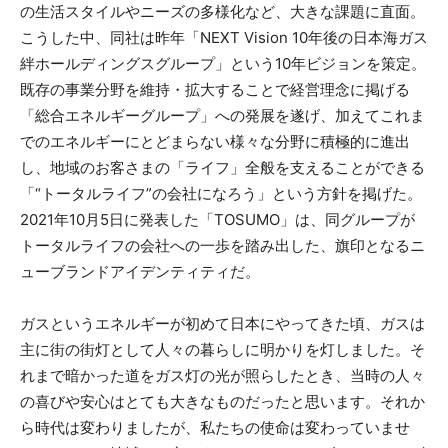
の生活スタイルやニーズの多様化など、大きな課題に直面。
こうした中、同社は昨年「NEXT Vision 10年後の日本海ガス
絆ホールディングスグループ」という10年ビジョンを策定。
既存の事業分野を維持・拡大することで経営理念に掲げる
「総合エネルギーグループ」への発展を遂げ、加えてこれま
でのエネルギーにとどまらない様々な分野に積極的に進出
し、地域のお客さまの「ライフ」全般を支えることができる
「“トータルライフ”の会社になろう」という方針を掲げた。
2021年10月5日に発表した「TOSUMO」は、同グループが
トータルライフの会社への一歩を踏み出した、旗印となるニ
ューブランドアイデンティティだ。
ガスというエネルギーが初めて日本にやってきた頃、ガスは
主に街の街灯として人々の暮らしに明かりを灯しました。そ
れまで暗かった道をガス灯の光が照らしたとき、当時の人々
の喜びや安心はとても大きなものだったと思います。それか
ら時代は変わりましたが、私たちの使命は変わっていませ