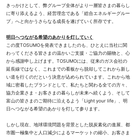
きっかけとして、弊グループ全体がより一層皆さまの暮らし
に寄り添えるよう、経営理念である「総合エネルギーグルー
プ」へと向かうさらなる成長を遂げていく所存です。
明日へつながる希望のあかりを灯していく
この度TOSUMOを発表できましたのも、ひとえに当社に関
わってくださる皆さまの温かいご支援・ご協力の賜物と、心
から感謝申し上げます。TOSUMOには、従来のガス会社の
延長線ではなく、これまでの看板から脱却してこれから新し
い道を行くのだという決意が込められています。これから地
域に密着したブランドとして、私たちと関わる全ての方々、
協力企業さま・お客さまの暮らしが未来へ続くよう、そして
富山の皆さまのご期待に沿えるよう「Light your life」、明
日へつながる希望のあかりを灯して参ります。
しかし現在、地球環境問題を背景とした脱炭素化の進展、都
市圏一極集中と人口減少によるマーケットの縮小、お客さま