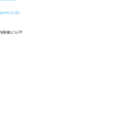
gwell.co.jp/
天翔新橋ビル7F