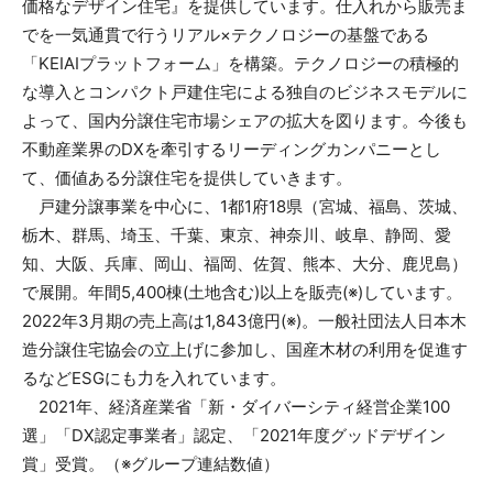
価格なデザイン住宅』を提供しています。仕入れから販売ま
でを一気通貫で行うリアル×テクノロジーの基盤である
「KEIAIプラットフォーム」を構築。テクノロジーの積極的
な導入とコンパクト戸建住宅による独自のビジネスモデルに
よって、国内分譲住宅市場シェアの拡大を図ります。今後も
不動産業界のDXを牽引するリーディングカンパニーとし
て、価値ある分譲住宅を提供していきます。
戸建分譲事業を中心に、1都1府18県（宮城、福島、茨城、
栃木、群馬、埼玉、千葉、東京、神奈川、岐阜、静岡、愛
知、大阪、兵庫、岡山、福岡、佐賀、熊本、大分、鹿児島）
で展開。年間5,400棟(土地含む)以上を販売(※)しています。
2022年3月期の売上高は1,843億円(※)。一般社団法人日本木
造分譲住宅協会の立上げに参加し、国産木材の利用を促進す
るなどESGにも力を入れています。
2021年、経済産業省「新・ダイバーシティ経営企業100
選」「DX認定事業者」認定、「2021年度グッドデザイン
賞」受賞。（※グループ連結数値）