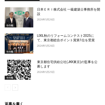
日本ＥＲＩ株式会社 一級建築士事務所を開
設
2026年5月26日
その他
LIXIL秋のリフォームコンテスト2025に
て、東京都総合ポイント賞第1位を受賞
2026年5月26日
その他
東京都住宅供給公社(JKK東京)の監事を公
募します
2026年5月25日
その他
返事を書く