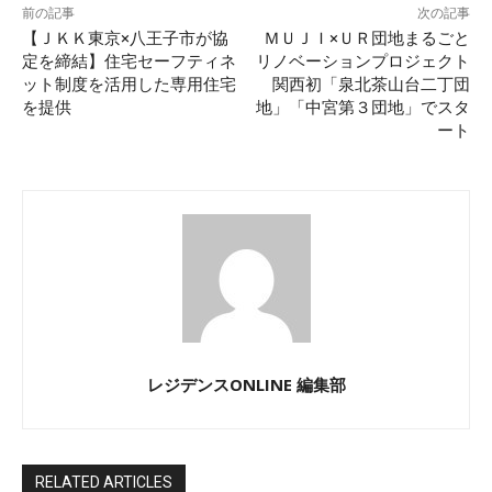
前の記事
次の記事
【ＪＫＫ東京×八王子市が協
ＭＵＪＩ×ＵＲ団地まるごと
定を締結】住宅セーフティネ
リノベーションプロジェクト
ット制度を活用した専用住宅
関西初「泉北茶山台二丁団
を提供
地」「中宮第３団地」でスタ
ート
レジデンスONLINE 編集部
RELATED ARTICLES