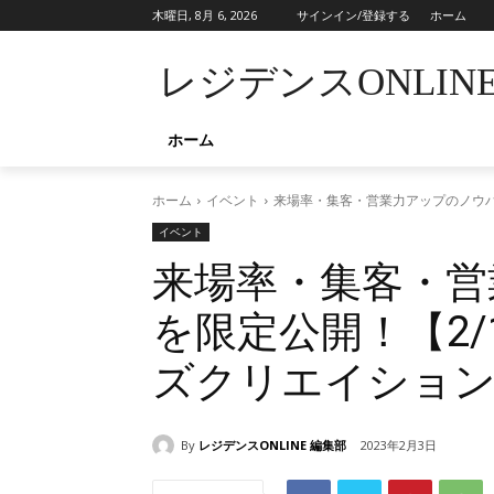
木曜日, 8月 6, 2026
サインイン/登録する
ホーム
レジデンスONLIN
ホーム
ホーム
イベント
来場率・集客・営業力アップのノウハ
イベント
来場率・集客・営
を限定公開！【2/
ズクリエイショ
By
レジデンスONLINE 編集部
2023年2月3日