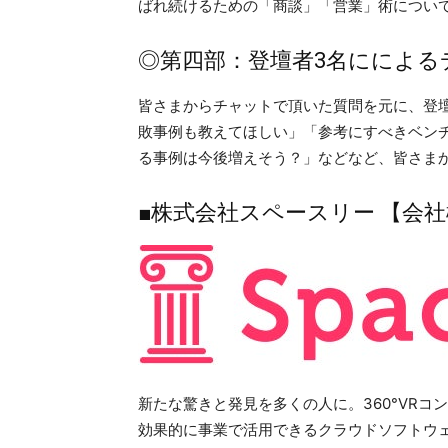
ばれ続けるための「商談」「営業」術につい
◎第四部：登壇者3名にによる
皆さまからチャットで頂いた質問を元に、登
敗事例も教えてほしい」「参考にすべきベン
る事例は今後増えそう？」などなど、皆さま
■株式会社スペースリー 【会
新たな驚きと発見を多くの人に。360°VR
効果的に事業で活用できるクラウドソフトウ