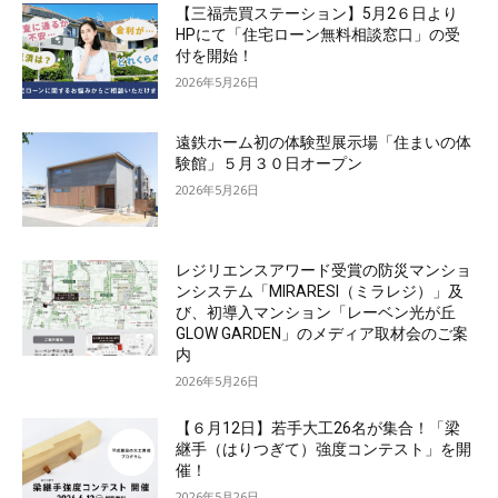
【三福売買ステーション】5月2６日より
HPにて「住宅ローン無料相談窓口」の受
付を開始！
2026年5月26日
遠鉄ホーム初の体験型展示場「住まいの体
験館」５月３０日オープン
2026年5月26日
レジリエンスアワード受賞の防災マンショ
ンシステム「MIRARESI（ミラレジ）」及
び、初導入マンション「レーベン光が丘
GLOW GARDEN」のメディア取材会のご案
内
2026年5月26日
【６月12日】若手大工26名が集合！「梁
継手（はりつぎて）強度コンテスト」を開
催！
2026年5月26日