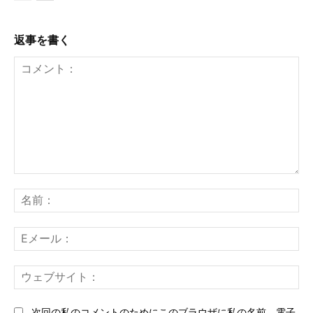
返事を書く
コ
メ
名
ン
前
ト：
E
メ
ー
ウ
ル
ェ
ブ
次回の私のコメントのためにこのブラウザに私の名前、電子