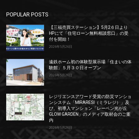
POPULAR POSTS
【三福売買ステーション】5月2６日より
HPにて「住宅ローン無料相談窓口」の受
付を開始！
2026年5月26日
遠鉄ホーム初の体験型展示場「住まいの体
験館」５月３０日オープン
2026年5月26日
レジリエンスアワード受賞の防災マンショ
ンシステム「MIRARESI（ミラレジ）」及
び、初導入マンション「レーベン光が丘
GLOW GARDEN」のメディア取材会のご案
内
2026年5月26日