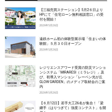
【三福売買ステーション】5月2６日より
HPにて「住宅ローン無料相談窓口」の受
付を開始！
2026年5月26日
遠鉄ホーム初の体験型展示場「住まいの体
験館」５月３０日オープン
2026年5月26日
レジリエンスアワード受賞の防災マンショ
ンシステム「MIRARESI（ミラレジ）」及
び、初導入マンション「レーベン光が丘
GLOW GARDEN」のメディア取材会のご案
内
2026年5月26日
【６月12日】若手大工26名が集合！「梁
継手（はりつぎて）強度コンテスト」を開