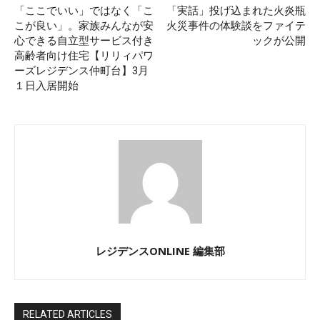
「ここでいい」ではなく「こ
「実話」投げ込まれた火炎瓶
こが良い」。家族みんなが安
火災事件の体験談をファイテ
心できる⾃⽴型サービス付き
ックが公開
⾼齢者向け住宅【リリィパワ
ーズレジデンス仲町台】3⽉
１⽇⼊居開始
レジデンスONLINE 編集部
RELATED ARTICLES