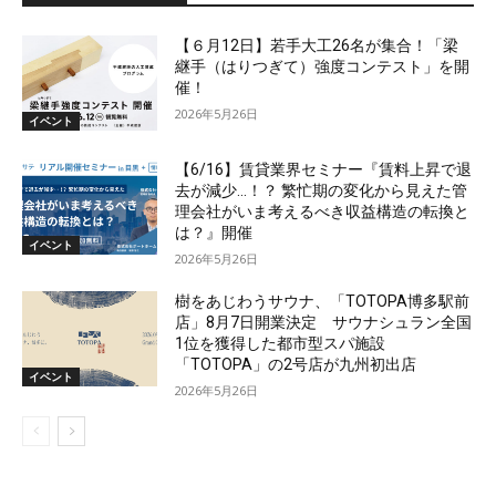
【６月12日】若手大工26名が集合！「梁
継手（はりつぎて）強度コンテスト」を開
催！
2026年5月26日
イベント
【6/16】賃貸業界セミナー『賃料上昇で退
去が減少…！？ 繁忙期の変化から見えた管
理会社がいま考えるべき収益構造の転換と
は？』開催
イベント
2026年5月26日
樹をあじわうサウナ、「TOTOPA博多駅前
店」8月7日開業決定 サウナシュラン全国
1位を獲得した都市型スパ施設
「TOTOPA」の2号店が九州初出店
イベント
2026年5月26日