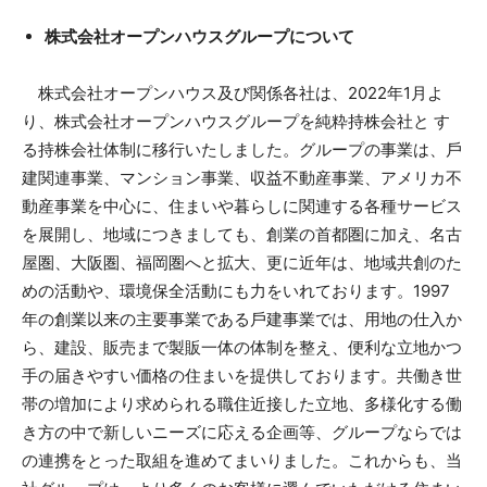
株式会社オープンハウスグループについて
株式会社オープンハウス及び関係各社は、2022年1⽉よ
り、株式会社オープンハウスグループを純粋持株会社と す
る持株会社体制に移⾏いたしました。グループの事業は、⼾
建関連事業、マンション事業、収益不動産事業、アメリカ不
動産事業を中⼼に、住まいや暮らしに関連する各種サービス
を展開し、地域につきましても、創業の⾸都圏に加え、名古
屋圏、⼤阪圏、福岡圏へと拡⼤、更に近年は、地域共創のた
めの活動や、環境保全活動にも⼒をいれております。1997
年の創業以来の主要事業である⼾建事業では、⽤地の仕⼊か
ら、建設、販売まで製販⼀体の体制を整え、便利な⽴地かつ
⼿の届きやすい価格の住まいを提供しております。共働き世
帯の増加により求められる職住近接した⽴地、多様化する働
き⽅の中で新しいニーズに応える企画等、グループならでは
の連携をとった取組を進めてまいりました。これからも、当