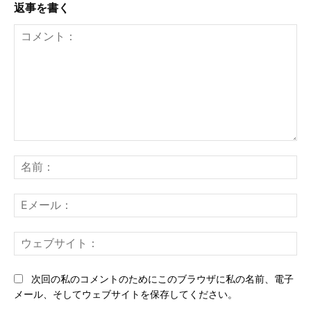
返事を書く
コ
メ
名
ン
前
ト：
E
メ
ー
ウ
ル
ェ
ブ
次回の私のコメントのためにこのブラウザに私の名前、電子
サ
メール、そしてウェブサイトを保存してください。
イ