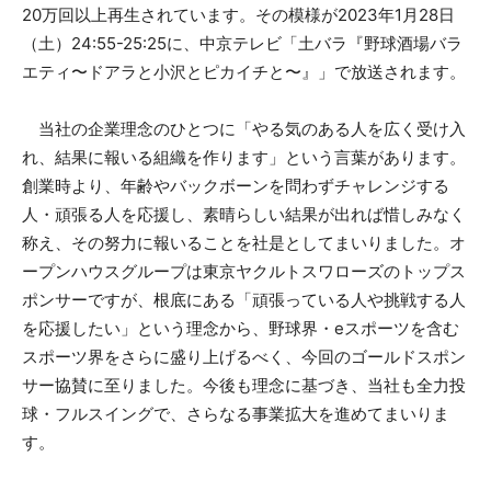
20万回以上再⽣されています。その模様が2023年1⽉28⽇
（⼟）24:55-25:25に、中京テレビ「⼟バラ『野球酒場バラ
エティ〜ドアラと⼩沢とピカイチと〜』」で放送されます。
当社の企業理念のひとつに「やる気のある⼈を広く受け⼊
れ、結果に報いる組織を作ります」という⾔葉があります。
創業時より、年齢やバックボーンを問わずチャレンジする
⼈・頑張る⼈を応援し、素晴らしい結果が出れば惜しみなく
称え、その努⼒に報いることを社是としてまいりました。オ
ープンハウスグループは東京ヤクルトスワローズのトップス
ポンサーですが、根底にある「頑張っている⼈や挑戦する⼈
を応援したい」という理念から、野球界・eスポーツを含む
スポーツ界をさらに盛り上げるべく、今回のゴールドスポン
サー協賛に⾄りました。今後も理念に基づき、当社も全⼒投
球・フルスイングで、さらなる事業拡⼤を進めてまいりま
す。