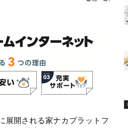
468
0
％に展開される家ナカプラットフ