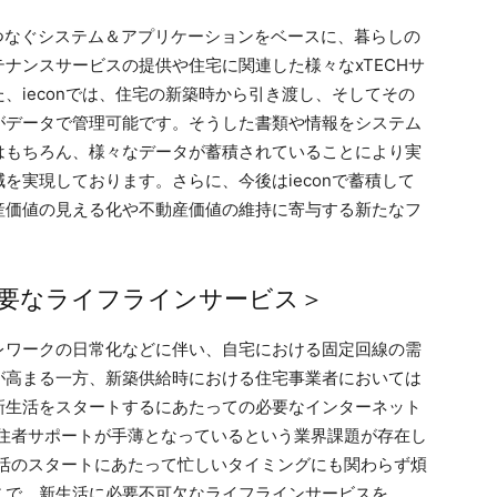
をつなぐシステム＆アプリケーションをベースに、暮らしの
ナンスサービスの提供や住宅に関連した様々なxTECHサ
、ieconでは、住宅の新築時から引き渡し、そしてその
がデータで管理可能です。そうした書類や情報をシステム
はもちろん、様々なデータが蓄積されていることにより実
を実現しております。さらに、今後はieconで蓄積して
産価値の見える化や不動産価値の維持に寄与する新たなフ
。
に必要なライフラインサービス＞
レワークの日常化などに伴い、自宅における固定回線の需
が高まる一方、新築供給時における住宅事業者においては
新生活をスタートするにあたっての必要なインターネット
居住者サポートが手薄となっているという業界課題が存在し
生活のスタートにあたって忙しいタイミングにも関わらず煩
こで、新生活に必要不可欠なライフラインサービスを