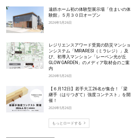
遠鉄ホーム初の体験型展示場「住まいの体
験館」５月３０日オープン
2026年5月26日
レジリエンスアワード受賞の防災マンショ
ンシステム「MIRARESI（ミラレジ）」及
び、初導入マンション「レーベン光が丘
GLOW GARDEN」のメディア取材会のご案
内
2026年5月26日
【６月12日】若手大工26名が集合！「梁
継手（はりつぎて）強度コンテスト」を開
催！
2026年5月26日
もっとロードする