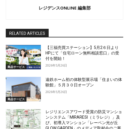
レジデンスONLINE 編集部
RELATED ARTICLES
【三福売買ステーション】5月2６日より
HPにて「住宅ローン無料相談窓口」の受
付を開始！
2026年5月26日
商品サービス
遠鉄ホーム初の体験型展示場「住まいの体
験館」５月３０日オープン
2026年5月26日
商品サービス
レジリエンスアワード受賞の防災マンショ
ンシステム「MIRARESI（ミラレジ）」及
び、初導入マンション「レーベン光が丘
GLOW GARDEN」のメディア取材会のご案