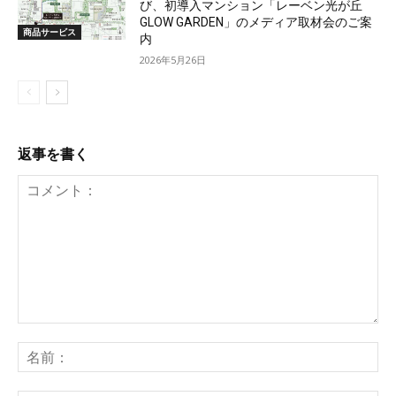
び、初導入マンション「レーベン光が丘
GLOW GARDEN」のメディア取材会のご案
商品サービス
内
2026年5月26日
返事を書く
コ
メ
名
ン
前
ト：