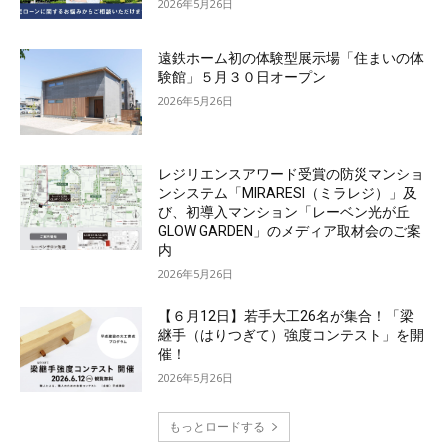
2026年5月26日
遠鉄ホーム初の体験型展示場「住まいの体
験館」５月３０日オープン
2026年5月26日
レジリエンスアワード受賞の防災マンショ
ンシステム「MIRARESI（ミラレジ）」及
び、初導入マンション「レーベン光が丘
GLOW GARDEN」のメディア取材会のご案
内
2026年5月26日
【６月12日】若手大工26名が集合！「梁
継手（はりつぎて）強度コンテスト」を開
催！
2026年5月26日
もっとロードする