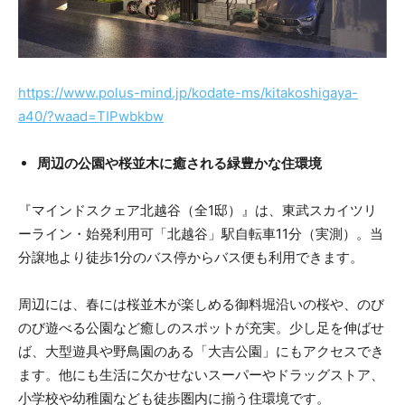
https://www.polus-mind.jp/kodate-ms/kitakoshigaya-
a40/?waad=TIPwbkbw
周辺の公園や桜並木に癒される緑豊かな住環境
『マインドスクェア北越谷（全1邸）』は、東武スカイツリ
ーライン・始発利用可「北越谷」駅自転車11分（実測）。当
分譲地より徒歩1分のバス停からバス便も利用できます。
周辺には、春には桜並木が楽しめる御料堀沿いの桜や、のび
のび遊べる公園など癒しのスポットが充実。少し足を伸ばせ
ば、大型遊具や野鳥園のある「大吉公園」にもアクセスでき
ます。他にも生活に欠かせないスーパーやドラッグストア、
小学校や幼稚園なども徒歩圏内に揃う住環境です。