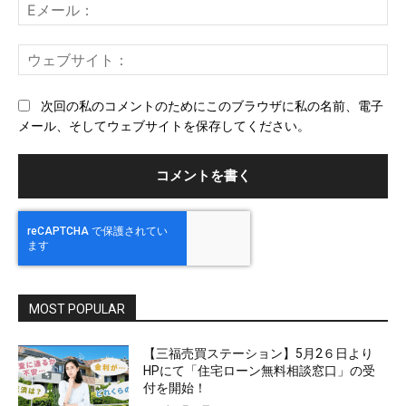
E
メ
ー
ウ
ル
ェ
ブ
次回の私のコメントのためにこのブラウザに私の名前、電子
サ
メール、そしてウェブサイトを保存してください。
イ
ト
MOST POPULAR
【三福売買ステーション】5月2６日より
HPにて「住宅ローン無料相談窓口」の受
付を開始！