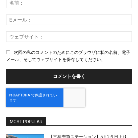
メ
名
ン
前
ト：
E
メ
ー
ウ
ル
ェ
ブ
次回の私のコメントのためにこのブラウザに私の名前、電子
サ
メール、そしてウェブサイトを保存してください。
イ
ト
MOST POPULAR
【三福売買ステーション】5月2６日より