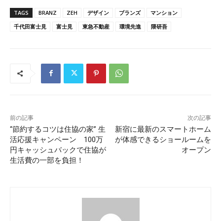
TAGS
BRANZ
ZEH
デザイン
ブランズ
マンション
千代田富士見
富士見
東急不動産
環境先進
隈研吾
前の記事
次の記事
“節約するコツは住協の家” 生
新宿に最新のスマートホーム
活応援キャンペーン 100万
が体感できるショールームを
円キャッシュバックで住協が
オープン
生活費の一部を負担！