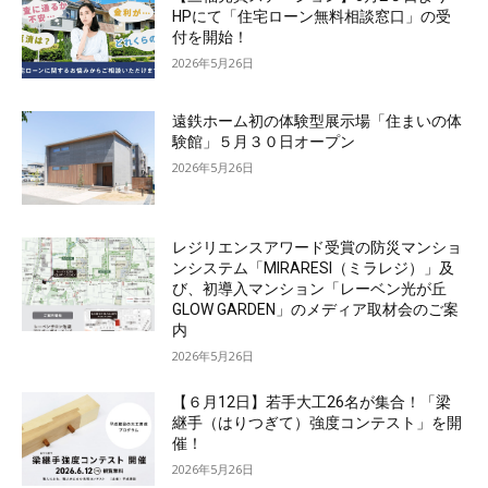
HPにて「住宅ローン無料相談窓口」の受
付を開始！
2026年5月26日
遠鉄ホーム初の体験型展示場「住まいの体
験館」５月３０日オープン
2026年5月26日
レジリエンスアワード受賞の防災マンショ
ンシステム「MIRARESI（ミラレジ）」及
び、初導入マンション「レーベン光が丘
GLOW GARDEN」のメディア取材会のご案
内
2026年5月26日
【６月12日】若手大工26名が集合！「梁
継手（はりつぎて）強度コンテスト」を開
催！
2026年5月26日