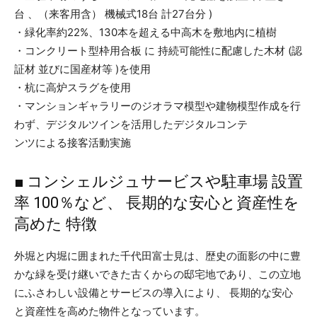
台 、（来客用含） 機械式18台 計27台分 )
・緑化率約22%、130本を超える中高木を敷地内に植樹
・コンクリート型枠用合板 に 持続可能性に配慮した木材 (認
証材 並びに国産材等 )を使用
・杭に高炉スラグを使用
・マンションギャラリーのジオラマ模型や建物模型作成を行
わず、デジタルツインを活用したデジタルコンテ
ンツによる接客活動実施
■ コンシェルジュサービスや駐車場 設置
率 100％など、 長期的な安心と資産性を
高めた 特徴
外堀と内堀に囲まれた千代田富士見は、歴史の⾯影の中に豊
かな緑を受け継いできた古くからの邸宅地であり、この立地
にふさわしい設備とサービスの導入により、 長期的な安心
と資産性を高めた物件となっています。