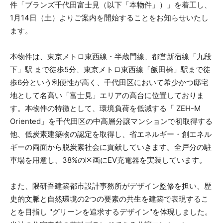
件「ブランズ千代田富士見（以下「本物件」）」を着工し、
1月14日（土）よりご案内を開始することをお知らせいたし
ます。
本物件は、東京メトロ東西線・半蔵門線、都営新宿線「九段
下」駅 まで徒歩5分、東京メトロ東西線「飯田橋」駅まで徒
歩6分という利便性が高く、千代田区において希少かつ邸宅
地として名高い「富士見」エリアの高台に位置しておりま
す。本物件の特徴として、環境負荷を低減する「 ZEH-M
Oriented」を千代田区の中高層分譲マンションで初取得する
他、低炭素建築物の認定を取得し、省エネルギー・創エネル
ギーの両面から脱炭素社会に貢献していきます。全戸分の駐
車場を用意し、38%の区画にEV充電器を実装しています。
また、隈研吾建築都市設計事務所がデザイン監修を担い、歴
史的文脈と自然環境の2つの要素の共生を建築で表現するこ
とを目指し "グリーンを追求するデザイン"を体現しました。