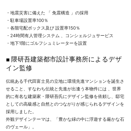
・地震災害に備えた 「 免震構造 」の採用
・駐車場設置率100％
・各階宅配ボックス及び 設置率150％
・24時間有人管理システム 、コンシェルジュサービス
・地下1階にゴルフシュミレーターを設置
■ 隈研吾建築都市設計事務所によるデザ
イン監修
伝統ある千代田富士見の立地に環境先進マンションを誕生さ
せること、すなわち伝統と先進が出逢う本物件には 、世界
的に有名な建築家・隈研吾氏にデザイン監修を依頼し、邸宅
としての高級感と自然とのつながりが感じられるデザインを
採用しました。
外観デザインテーマは、「豊かな緑の中に浮遊する厳かな石
のヴェール」。