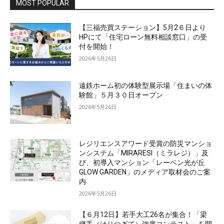
MOST POPULAR
【三福売買ステーション】5月2６日より
HPにて「住宅ローン無料相談窓口」の受
付を開始！
2026年5月26日
遠鉄ホーム初の体験型展示場「住まいの体
験館」５月３０日オープン
2026年5月26日
レジリエンスアワード受賞の防災マンショ
ンシステム「MIRARESI（ミラレジ）」及
び、初導入マンション「レーベン光が丘
GLOW GARDEN」のメディア取材会のご案
内
2026年5月26日
【６月12日】若手大工26名が集合！「梁
継手（はりつぎて）強度コンテスト」を開