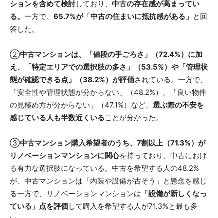
ションを含めて検討
しており、
中古の存在感が高まってい
る。
一方で、
65.7%が「中古の住まいに抵抗感がある」
と回
答した。
②
中古マンションは、「値段の手ごろさ」（72.4%）に加
え、「特定エリアでの選択肢の多さ」（53.5%）や「管理状
態が確認できる点」（38.2%）が評価
されている。一方で、
「安全性や管理状態が分からない」（48.2%）、「良い物件
の見極め方が分からない」（47.1%）など、
選ぶ際の不安を
感じている人も半数近くいる
ことが分かった。
③
中古マンション購入希望者のうち、7割以上（71.3%）が
リノベーションマンションに関心
を持っており、中古におけ
る有力な選択肢になっている。中古を希望する人の48.2%
が、中古マンションは「内装や設備が古そう」と懸念を感じ
る一方で、リノベーションマンションは
「設備が新しくなっ
ている」点を評価
して購入を希望する人が71.3%と最も多