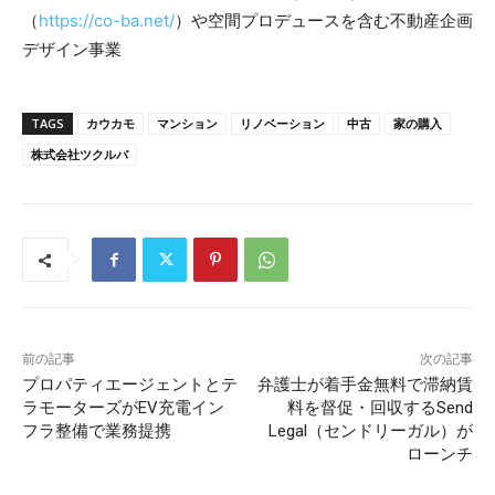
（
https://co-ba.net/
）や空間プロデュースを含む不動産企画
デザイン事業
TAGS
カウカモ
マンション
リノベーション
中古
家の購入
株式会社ツクルバ
前の記事
次の記事
プロパティエージェントとテ
弁護士が着手金無料で滞納賃
ラモーターズがEV充電イン
料を督促・回収するSend
フラ整備で業務提携
Legal（センドリーガル）が
ローンチ