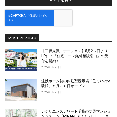
MOST POPULAR
【三福売買ステーション】5月2６日より
HPにて「住宅ローン無料相談窓口」の受
付を開始！
2026年5月26日
遠鉄ホーム初の体験型展示場「住まいの体
験館」５月３０日オープン
2026年5月26日
レジリエンスアワード受賞の防災マンショ
ンシステム「MIRARESI（ミラレジ）」及