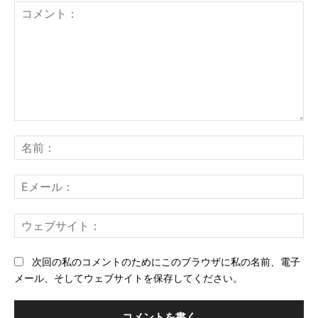
コ
メ
名
ン
前
ト：
E
メ
ー
ウ
ル
ェ
ブ
次回の私のコメントのためにこのブラウザに私の名前、電子
サ
メール、そしてウェブサイトを保存してください。
イ
ト