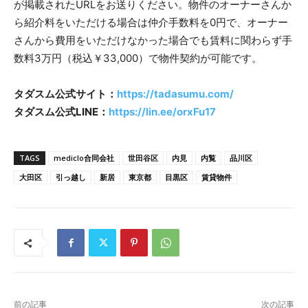
が掲載されたURLをお送りください。物件のオーナーさんか
ら紹介料をいただける場合は仲介手数料を0円で、オーナー
さんから費用をいただけなかった場合でも賃料に関わらず手
数料3万円（税込￥33,000）で物件契約が可能です。
タダスム公式サイト：
https://tadasumu.com/
タダスム公式LINE：
https://lin.ee/orxFu17
TAGS
mediclo合同会社
世田谷区
内見
内覧
品川区
大田区
引っ越し
新居
東京都
目黒区
賃貸物件
前の記事
次の記事