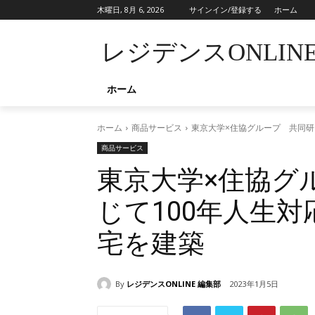
木曜日, 8月 6, 2026
サインイン/登録する
ホーム
レジデンスONLIN
ホーム
ホーム
商品サービス
東京大学×住協グループ 共同研
商品サービス
東京大学×住協グ
じて100年人生
宅を建築
By
レジデンスONLINE 編集部
2023年1月5日