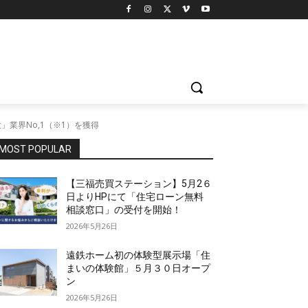
」業界No,1（※1）を獲得
MOST POPULAR
【三福売買ステーション】5月2６
日よりHPにて「住宅ローン無料
相談窓口」の受付を開始！
2026年5月26日
遠鉄ホーム初の体験型展示場「住
まいの体験館」５月３０日オープ
ン
2026年5月26日