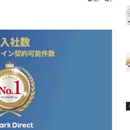
489
0