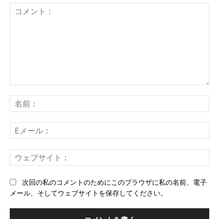
コ
メ
名
ン
前
ト：
E
メ
ー
ウ
ル
ェ
ブ
次回の私のコメントのためにこのブラウザに私の名前、電子
サ
メール、そしてウェブサイトを保存してください。
イ
ト