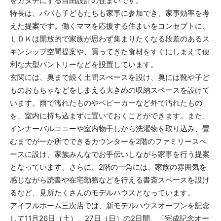
をカタチにする自由設計の住まいです。
特長は、パパも子どもたちも家事に参加でき、家事効率を考
えた提案です。働くママを応援する住まいをコンセプトに、
ＬＤＫは開放的で家族が思わず集まりたくなる段差のあるス
キンシップ空間提案や、買ってきた食材をすぐにしまえて便
利な大型パントリーなどを設置しています。
玄関には、奥まで続く土間スぺースを設け、奥には靴や子ど
ものおもちゃなどをしまえる大きめの収納スペースを設けて
います。雨で濡れたものやベビーカーなど外で汚れたもの
を、室内に持ち込まずに置いておくことができます。また、
インナーバルコニーや室内物干しから洗濯物を取り込み、畳
むまでが一か所でできるカウンターを2階のファミリースペ
ースに設け、家族みんなでお手伝いしながら家事を行う提案
となっています。さらに、2階の一角には、家族の雰囲気を
感じながら読書や在宅勤務などを行える書斎スペースを設け
るなど、見所たくさんのモデルハウスとなっています。
アイフルホーム三次店では、新モデルハウスオープンを記念
して11月26日（土）、27日（日）の2日間、「完成記念オー