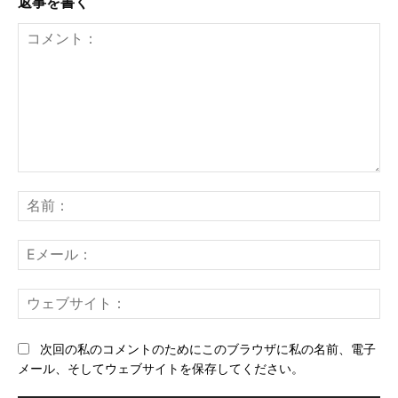
返事を書く
コ
メ
名
ン
前
ト：
E
メ
ー
ウ
ル
ェ
ブ
次回の私のコメントのためにこのブラウザに私の名前、電子
サ
メール、そしてウェブサイトを保存してください。
イ
ト