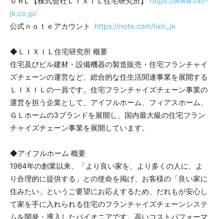
ＵＲL 【株式会社ＬＩＸＩＬ住宅研究所】
https://www.lixil-
jk.co.jp/
公式ｎｏｔｅアカウント
https://note.com/lixil_jk
◆ＬＩＸＩＬ住宅研究所 概要
住宅及びビル建材・設備機器の製造販売・住宅フランチャイ
ズチェーンの運営など、総合的な住生活関連事業を展開する
ＬＩＸＩＬの一員です。住宅フランチャイズチェーン事業の
運営を担う企業として、アイフルホーム、フィアスホーム、
ＧＬホームの3ブランドを展開し、国内最大級の住宅フラン
チャイズチェーン事業を展開しています。
◆アイフルホーム 概要
1984年の創業以来、「より良い家を、より多くの人に、よ
り合理的に提供する」との使命を掲げ、お客様の「良い家に
住みたい」というご要望にお応えするため、だれもが安心し
て家を手に入れられる住宅のフランチャイズチェーンシステ
ムを開発・導入したパイオニアです。高いコストパフォーマ