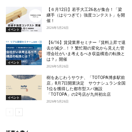
【６月12日】若手大工26名が集合！「梁
継手（はりつぎて）強度コンテスト」を開
催！
2026年5月26日
イベント
【6/16】賃貸業界セミナー『賃料上昇で退
去が減少…！？ 繁忙期の変化から見えた管
理会社がいま考えるべき収益構造の転換と
は？』開催
イベント
2026年5月26日
樹をあじわうサウナ、「TOTOPA博多駅前
店」8月7日開業決定 サウナシュラン全国
1位を獲得した都市型スパ施設
「TOTOPA」の2号店が九州初出店
イベント
2026年5月26日