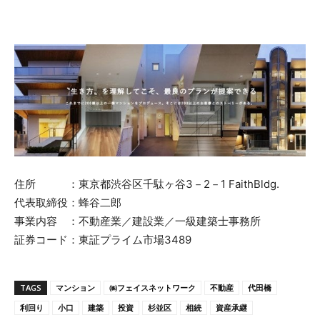
住所 ：東京都渋谷区千駄ヶ谷3－2－1 FaithBldg.
代表取締役：蜂谷二郎
事業内容 ：不動産業／建設業／一級建築士事務所
証券コード：東証プライム市場3489
TAGS
マンション
㈱フェイスネットワーク
不動産
代田橋
利回り
小口
建築
投資
杉並区
相続
資産承継