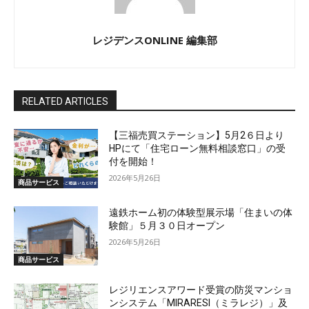
レジデンスONLINE 編集部
RELATED ARTICLES
【三福売買ステーション】5月2６日より
HPにて「住宅ローン無料相談窓口」の受
付を開始！
2026年5月26日
商品サービス
遠鉄ホーム初の体験型展示場「住まいの体
験館」５月３０日オープン
2026年5月26日
商品サービス
レジリエンスアワード受賞の防災マンショ
ンシステム「MIRARESI（ミラレジ）」及