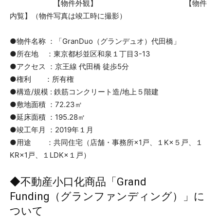
【物件外観】 【物件
内覧】（物件写真は竣工時に撮影）
●物件名称 ：「GranDuo（グランデュオ）代田橋」
●所在地 ：東京都杉並区和泉１丁目3-13
●アクセス ：京王線 代田橋 徒歩5分
●権利 ：所有権
●構造/規模 : 鉄筋コンクリート造/地上５階建
●敷地面積 ：72.23㎡
●延床面積 ：195.28㎡
●竣工年月 ：2019年１月
●用途 ：共同住宅（店舗・事務所×1戸、１K×５戸、１
KR×1戸、１LDK×１戸）
◆不動産小口化商品「Grand
Funding（グランファンディング）」に
ついて