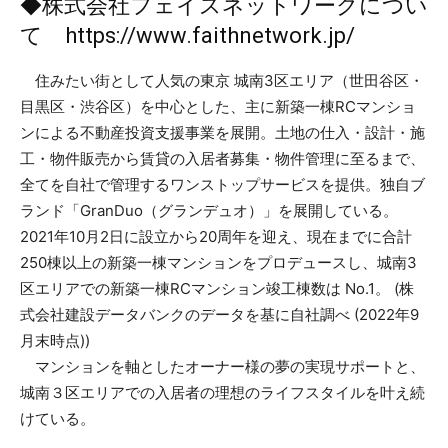
◆株式会社フェイスネットワークについ
て
https://www.faithnetwork.jp/
住みたい街として人気の東京 城南3区エリア（世田谷区・
目黒区・渋谷区）を中心とした、主に新築一棟RCマンショ
ンによる不動産投資支援事業を展開。土地の仕入・設計・施
工・物件販売から賃貸の入居者募集・物件管理に至るまで、
全てを自社で管理するワンストップサービスを提供。独自ブ
ランド「GranDuo（グランデュオ）」を展開している。
2021年10月2日に設立から20周年を迎え、現在までに合計
250棟以上の新築一棟マンションをプロデュースし、城南3
区エリアでの新築一棟RCマンション竣工棟数は No.1。 (株
式会社建設データバンクのデータを基に自社調べ (2022年9
月末時点))
マンションを軸としたオーナー様の夢の実現サポートと、
城南３区エリアでの入居者の理想のライフスタイルを叶え続
けている。