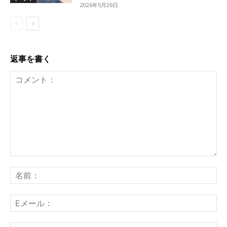
2026年5月26日
返事を書く
コ
メ
名
ン
前
ト：
E
メ
ー