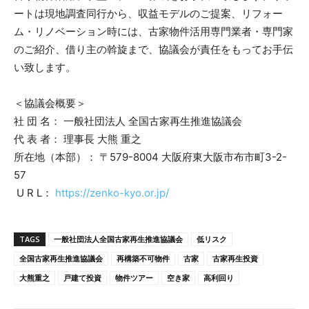
ートは現地調査同行から、収益モデルのご提案、リフォー
ム・リノベーション時には、古家物件活用専門業者・専門家
のご紹介、借り主の斡旋まで、協議会が責任をもってお手伝
い致します。
＜協議会概要＞
社 団 名： 一般社団法人 全国古家再生推進協議会
代 表 者： 理事長 大熊 重之
所在地（本部）： 〒579-8004 大阪府東大阪市布市町3-2-
57
U R L：
https://zenko-kyo.or.jp/
TAGS
一般社団法人全国古家再生推進協議会
低リスク
全国古家再生推進協議会
再構築不可物件
古家
古家再生投資
大熊重之
戸建て投資
物件ツアー
空き家
高利回り