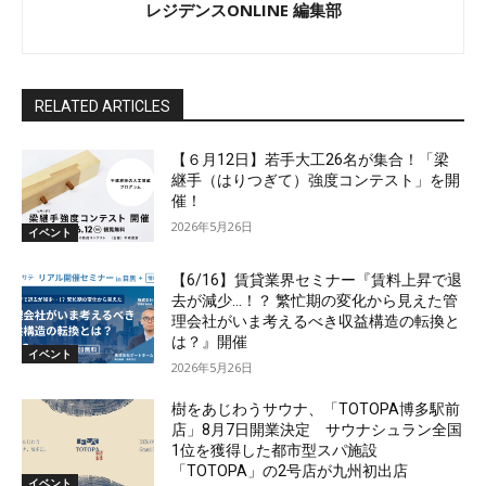
レジデンスONLINE 編集部
RELATED ARTICLES
【６月12日】若手大工26名が集合！「梁
継手（はりつぎて）強度コンテスト」を開
催！
2026年5月26日
イベント
【6/16】賃貸業界セミナー『賃料上昇で退
去が減少…！？ 繁忙期の変化から見えた管
理会社がいま考えるべき収益構造の転換と
は？』開催
イベント
2026年5月26日
樹をあじわうサウナ、「TOTOPA博多駅前
店」8月7日開業決定 サウナシュラン全国
1位を獲得した都市型スパ施設
「TOTOPA」の2号店が九州初出店
イベント