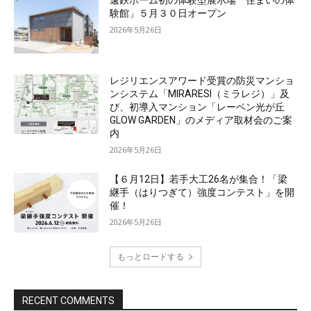
遠鉄ホーム初の体験型展示場「住まいの体
験館」５月３０日オープン
2026年5月26日
レジリエンスアワード受賞の防災マンショ
ンシステム「MIRARESI（ミラレジ）」及
び、初導入マンション「レーベン光が丘
GLOW GARDEN」のメディア取材会のご案
内
2026年5月26日
【６月12日】若手大工26名が集合！「梁
継手（はりつぎて）強度コンテスト」を開
催！
2026年5月26日
もっとロードする
RECENT COMMENTS