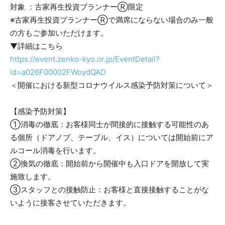
対象 ：古家再生投資プランナーⓇ限定
※古家再生投資プランナーⓇで満席にならない場合のみ一般
の方もご参加いただけます。
▼詳細はこちら
https://event.zenko-kyo.or.jp/EventDetail?
id=a026F00002FWoydQAD
＜開催における新型コロナウイルス感染予防対策について＞
【感染予防対策】
①消毒の徹底：お客様同士が間接的に接触する可能性のあ
る個所（ドアノブ、テーブル、イス）については開始前にア
ルコール消毒を行います。
②換気の徹底：開始前から開催中も入口ドアを開放して実
施致します。
③スタッフとの接触防止：お客様と直接接触することがな
いように接客させていただきます。