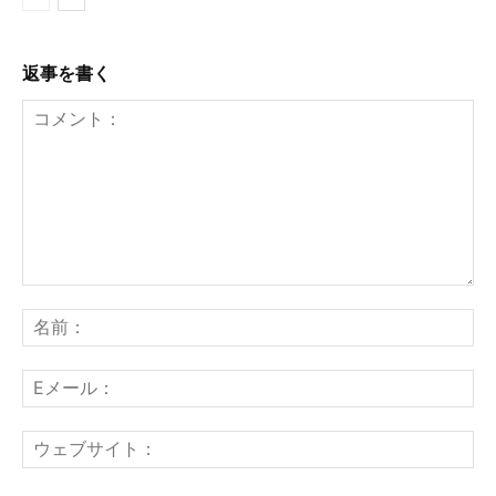
返事を書く
コ
メ
名
ン
前
ト：
E
メ
ー
ウ
ル
ェ
ブ