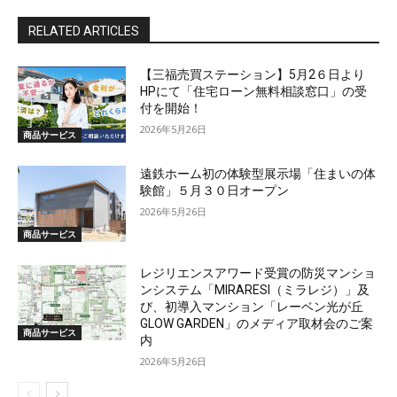
RELATED ARTICLES
【三福売買ステーション】5月2６日より
HPにて「住宅ローン無料相談窓口」の受
付を開始！
2026年5月26日
商品サービス
遠鉄ホーム初の体験型展示場「住まいの体
験館」５月３０日オープン
2026年5月26日
商品サービス
レジリエンスアワード受賞の防災マンショ
ンシステム「MIRARESI（ミラレジ）」及
び、初導入マンション「レーベン光が丘
GLOW GARDEN」のメディア取材会のご案
商品サービス
内
2026年5月26日