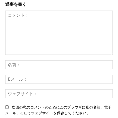
返事を書く
コ
メ
名
ン
前
ト：
E
メ
ー
ウ
ル
ェ
ブ
次回の私のコメントのためにこのブラウザに私の名前、電子
サ
メール、そしてウェブサイトを保存してください。
イ