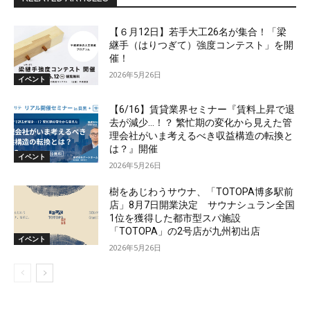
【６月12日】若手大工26名が集合！「梁
継手（はりつぎて）強度コンテスト」を開
催！
2026年5月26日
イベント
【6/16】賃貸業界セミナー『賃料上昇で退
去が減少…！？ 繁忙期の変化から見えた管
理会社がいま考えるべき収益構造の転換と
は？』開催
イベント
2026年5月26日
樹をあじわうサウナ、「TOTOPA博多駅前
店」8月7日開業決定 サウナシュラン全国
1位を獲得した都市型スパ施設
「TOTOPA」の2号店が九州初出店
イベント
2026年5月26日