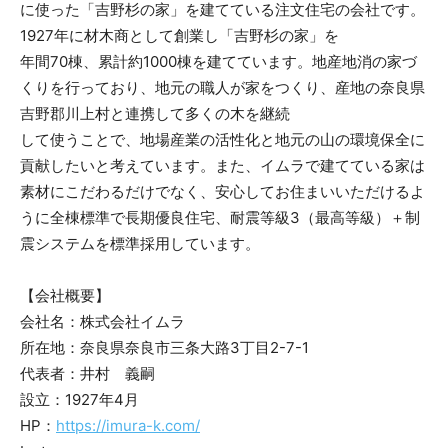
に使った「吉野杉の家」を建てている注文住宅の会社です。
1927年に材木商として創業し「吉野杉の家」を
年間70棟、累計約1000棟を建てています。地産地消の家づ
くりを行っており、地元の職人が家をつくり、産地の奈良県
吉野郡川上村と連携して多くの木を継続
して使うことで、地場産業の活性化と地元の山の環境保全に
貢献したいと考えています。また、イムラで建てている家は
素材にこだわるだけでなく、安心してお住まいいただけるよ
うに全棟標準で長期優良住宅、耐震等級3（最高等級）＋制
震システムを標準採用しています。
【会社概要】
会社名：株式会社イムラ
所在地：奈良県奈良市三条大路3丁目2-7-1
代表者：井村 義嗣
設立：1927年4月
HP：
https://imura-k.com/