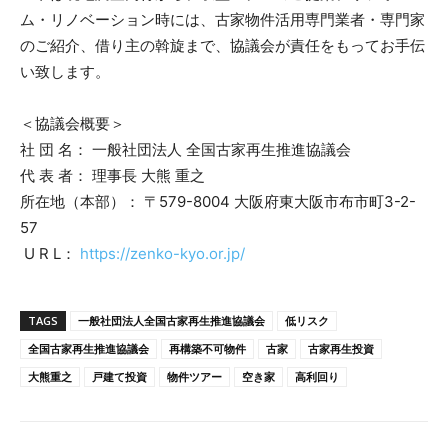
ム・リノベーション時には、古家物件活用専門業者・専門家
のご紹介、借り主の斡旋まで、協議会が責任をもってお手伝
い致します。
＜協議会概要＞
社 団 名： 一般社団法人 全国古家再生推進協議会
代 表 者： 理事長 大熊 重之
所在地（本部）： 〒579-8004 大阪府東大阪市布市町3-2-
57
U R L：
https://zenko-kyo.or.jp/
TAGS
一般社団法人全国古家再生推進協議会
低リスク
全国古家再生推進協議会
再構築不可物件
古家
古家再生投資
大熊重之
戸建て投資
物件ツアー
空き家
高利回り