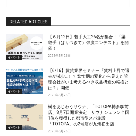
RELATED ARTICLES
【６月12日】若手大工26名が集合！「梁
継手（はりつぎて）強度コンテスト」を開
催！
2026年5月26日
イベント
【6/16】賃貸業界セミナー『賃料上昇で退
去が減少…！？ 繁忙期の変化から見えた管
理会社がいま考えるべき収益構造の転換と
は？』開催
イベント
2026年5月26日
樹をあじわうサウナ、「TOTOPA博多駅前
店」8月7日開業決定 サウナシュラン全国
1位を獲得した都市型スパ施設
「TOTOPA」の2号店が九州初出店
イベント
2026年5月26日