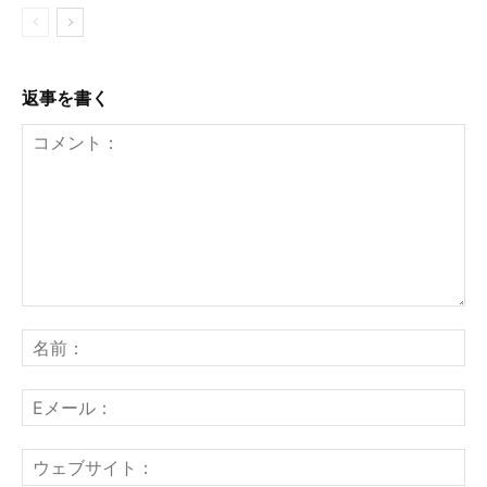
返事を書く
コ
メ
名
ン
前
ト：
E
メ
ー
ウ
ル
ェ