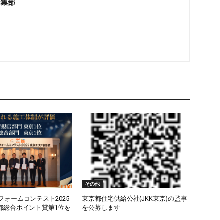
編集部
その他
リフォームコンテスト2025
東京都住宅供給公社(JKK東京)の監事
都総合ポイント賞第1位を
を公募します