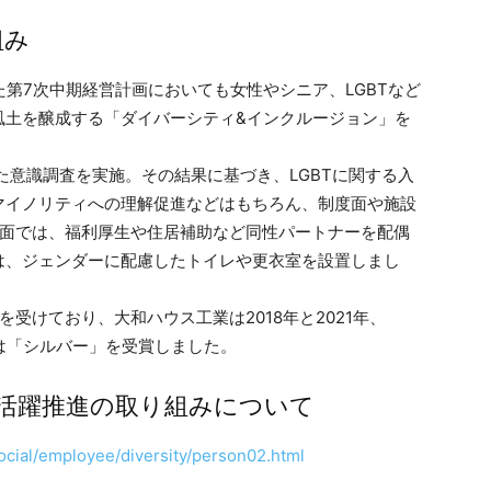
組み
た第7次中期経営計画においても女性やシニア、LGBTなど
風土を醸成する「ダイバーシティ&インクルージョン」を
した意識調査を実施。その結果に基づき、LGBTに関する入
マイノリティへの理解促進などはもちろん、制度面や施設
度面では、福利厚生や住居補助など同性パートナーを配偶
は、ジェンダーに配慮したトイレや更衣室を設置しまし
受けており、大和ハウス工業は2018年と2021年、
年には「シルバー」を受賞しました。
活躍推進の取り組みについて
cial/employee/diversity/person02.html