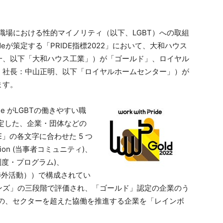
、職場における性的マイノリティ（以下、LGBT）への取組
rideが策定する「PRIDE指標2022」において、大和ハウス
一、以下「大和ハウス工業」）が「ゴールド」、ロイヤル
、社長：中山正明、以下「ロイヤルホームセンター」）が
ます。
ide がLGBTの働きやすい職
策定した、企業・団体などの
」の各文字に合わせた 5 つ
ation (当事者コミュニティ)、
(人事制度・プログラム)、
貢献・渉外活動））で構成されてい
ンズ」の三段階で評価され、「ゴールド」認定の企業のう
との、セクターを超えた協働を推進する企業を「レインボ