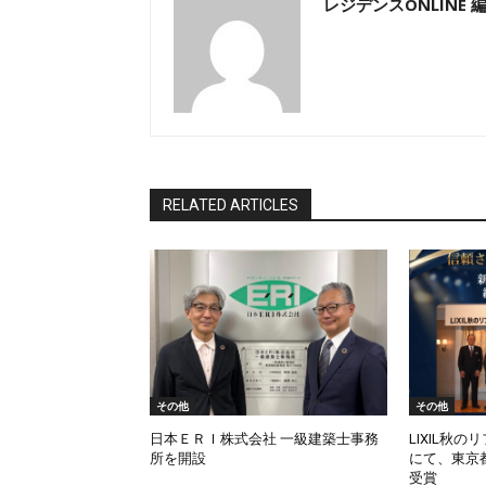
レジデンスONLINE 
RELATED ARTICLES
その他
その他
日本ＥＲＩ株式会社 一級建築士事務
LIXIL秋の
所を開設
にて、東京
受賞