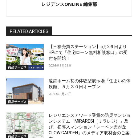
レジデンスONLINE 編集部
RELATED ARTICLES
【三福売買ステーション】5月2６日より
HPにて「住宅ローン無料相談窓口」の受
付を開始！
2026年5月26日
商品サービス
遠鉄ホーム初の体験型展示場「住まいの体
験館」５月３０日オープン
2026年5月26日
商品サービス
レジリエンスアワード受賞の防災マンショ
ンシステム「MIRARESI（ミラレジ）」及
び、初導入マンション「レーベン光が丘
GLOW GARDEN」のメディア取材会のご案
商品サービス