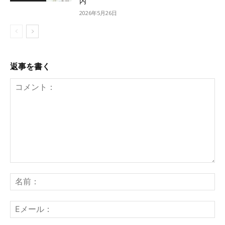
内
2026年5月26日
返事を書く
コ
メ
名
ン
前
ト：
E
メ