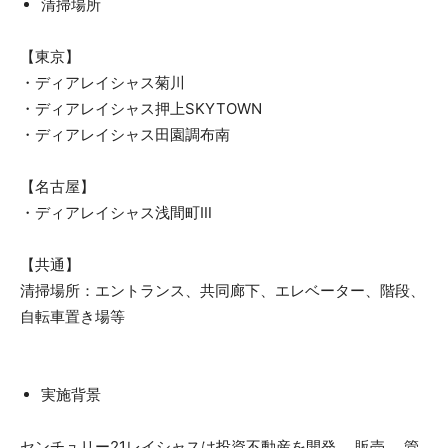
清掃場所
【東京】
・ディアレイシャス菊川
・ディアレイシャス押上SKYTOWN
・ディアレイシャス田園調布南
【名古屋】
・ディアレイシャス浅間町Ⅲ
【共通】
清掃場所：エントランス、共同廊下、エレベーター、階段、
自転車置き場等
実施背景
センチュリー21レイシャスは投資不動産を開発、 販売、 管