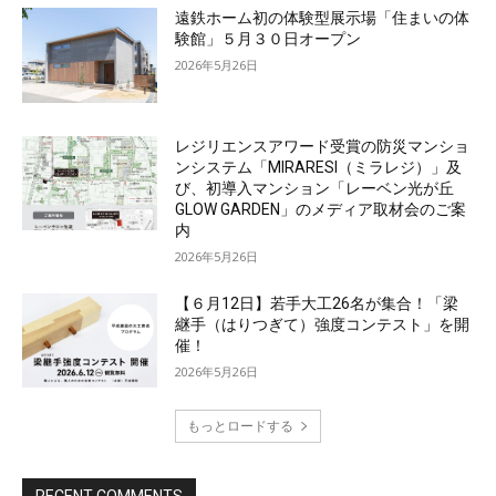
遠鉄ホーム初の体験型展示場「住まいの体
験館」５月３０日オープン
2026年5月26日
レジリエンスアワード受賞の防災マンショ
ンシステム「MIRARESI（ミラレジ）」及
び、初導入マンション「レーベン光が丘
GLOW GARDEN」のメディア取材会のご案
内
2026年5月26日
【６月12日】若手大工26名が集合！「梁
継手（はりつぎて）強度コンテスト」を開
催！
2026年5月26日
もっとロードする